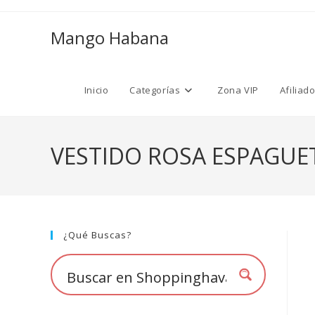
Ir
al
Mango Habana
contenido
Inicio
Categorías
Zona VIP
Afiliad
VESTIDO ROSA ESPAGUE
¿Qué Buscas?