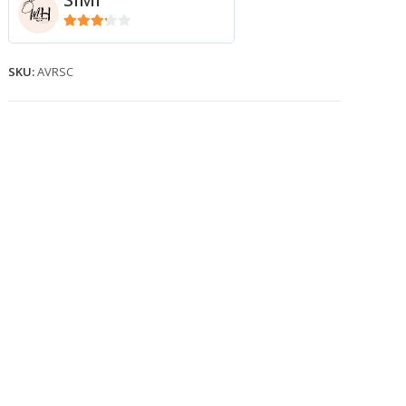
3.11
de
5
SKU:
AVRSC