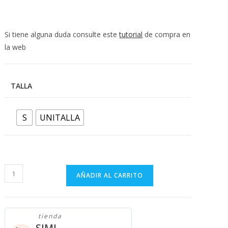
💰
cup
Si tiene alguna duda consulte este
tutorial
de compra en
la web
TALLA
S
UNITALLA
VESTIDO
AÑADIR AL CARRITO
ROSA
ESPAGUETIS
cantidad
tienda
SIMI