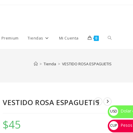
Alternar
s Premium
Tiendas
Mi Cuenta
0
búsqueda
>
Tienda
>
VESTIDO ROSA ESPAGUETIS
de
VESTIDO ROSA ESPAGUETIS
la
Dolar 
USD
$
$
45
Pesos
web
CUP