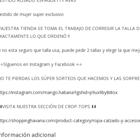
ESTIDO ROSADO ESPAGUETTY AVRS
estido de mujer super exclusivo
️NUESTRA TIENDA SE TOMA EL TRABAJO DE CORREGIR LA TALLA
XACTAMENTE LO QUE ORDENÓ ‼️
i no esta seguro que talla usa, puede pedir 2 tallas y elegir la que mej
⭐Síguenos en Instagram y Facebook ⭐⭐
O TE PIERDAS LOS SÚPER SORTEOS QUE HACEMOS Y LAS SORPRESA
ttps://instagram.com/mango.habana?igshid=p9ux9by8i8ox
️⬇️VISITA NUESTRA SECCIÓN DE CROP-TOPS ⬇️⬇️
ttps://shoppinghavana.com/product-category/ropa-calzado-y-accesor
nformación adicional