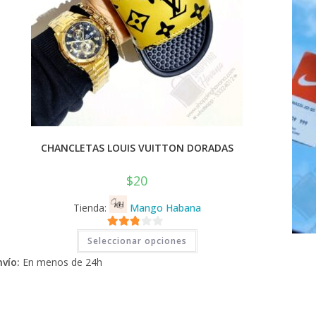
CHANCLETAS LOUIS VUITTON DORADAS
$
20
Tienda:
Mango Habana
Este
2.71
Seleccionar opciones
producto
tiene
de 5
nvío:
En menos de 24h
múltiples
variantes.
Las
opciones
se
pueden