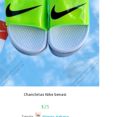
Chancletas Nike benasi
$
25
Tienda:
Mango Habana