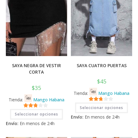
de
de
producto
prod
SAYA NEGRA DE VESTIR
SAYA CUATRO PUERTAS
CORTA
$
45
$
35
Tienda:
Mango Habana
Tienda:
Mango Habana
Este
2.71
Seleccionar opciones
prod
Este
2.71
tiene
de 5
Seleccionar opciones
producto
Envío:
En menos de 24h
múlti
tiene
de 5
varia
Envío:
En menos de 24h
múltiples
Las
variantes.
opci
Las
se
opciones