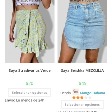
💰
cup
Saya Stradivarius Verde
Saya Bershka MEZCLILLA
$
20
$
45
Este
Seleccionar opciones
Tienda:
Mango Habana
producto
tiene
Envío:
En menos de 24h
múltiples
Este
2.71
variantes.
Seleccionar opciones
prod
Las
tiene
de 5
opciones