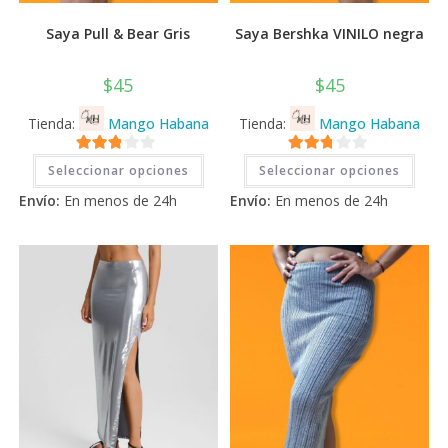
Saya Pull & Bear Gris
Saya Bershka VINILO negra
$
45
$
45
Tienda:
Mango Habana
Tienda:
Mango Habana
Este
Este
2.71
2.71
Seleccionar opciones
Seleccionar opciones
producto
prod
tiene
tiene
de 5
de 5
Envío:
En menos de 24h
Envío:
En menos de 24h
múltiples
múlti
variantes.
varia
Las
Las
opciones
opci
se
se
pueden
pued
elegir
elegi
en
en
la
la
página
pági
de
de
producto
prod