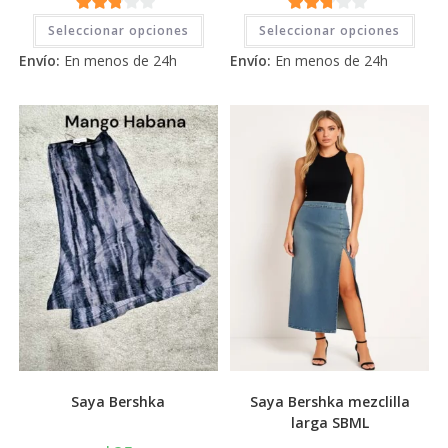
Este
Este
2.71
2.71
Seleccionar opciones
Seleccionar opciones
producto
prod
tiene
tiene
de 5
de 5
Envío:
En menos de 24h
Envío:
En menos de 24h
múltiples
múlti
variantes.
varia
Las
Las
opciones
opci
se
se
pueden
pued
elegir
elegi
en
en
la
la
página
pági
de
de
producto
prod
Saya Bershka
Saya Bershka mezclilla
larga SBML