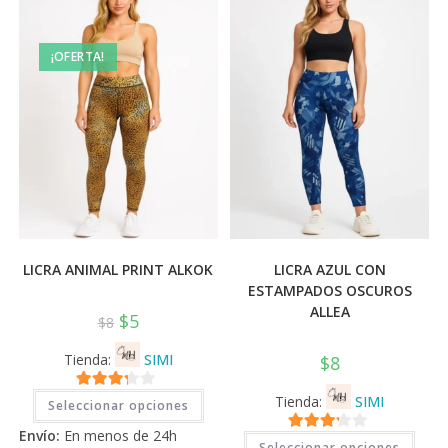
elegir
elegi
en
en
la
la
página
pági
¡OFERTA!
de
de
producto
prod
LICRA ANIMAL PRINT ALKOK
LICRA AZUL CON
ESTAMPADOS OSCUROS
ALLEA
$
5
$
8
Tienda:
SIMI
$
8
Este
3.11
de
Tienda:
SIMI
Seleccionar opciones
producto
tiene
5
Envío:
En menos de 24h
múltiples
Este
3.11
de
Seleccionar opciones