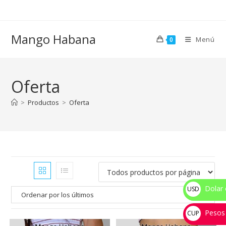
Ir
al
contenido
Mango Habana
Menú
0
Oferta
>
Productos
>
Oferta
Dolar 
USD
$
Pesos
CUP