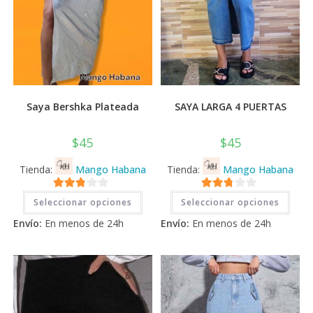
Saya Bershka Plateada
SAYA LARGA 4 PUERTAS
$
45
$
45
Tienda:
Mango Habana
Tienda:
Mango Habana
Este
Este
2.71
2.71
Seleccionar opciones
Seleccionar opciones
producto
prod
tiene
tiene
de 5
de 5
Envío:
En menos de 24h
Envío:
En menos de 24h
múltiples
múlti
variantes.
varia
Las
Las
opciones
opci
se
se
pueden
pued
elegir
elegi
en
en
la
la
página
pági