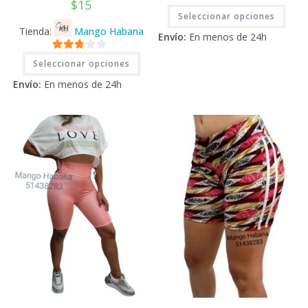
$
15
Este
Seleccionar opciones
prod
tiene
Tienda:
Mango Habana
Envío:
En menos de 24h
múlti
varia
Este
Las
2.71
Seleccionar opciones
producto
opci
tiene
de 5
se
Envío:
En menos de 24h
múltiples
pued
variantes.
elegi
Las
en
opciones
la
se
pági
pueden
de
elegir
prod
en
la
página
de
producto