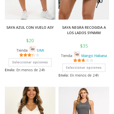
SAYA AZUL CON VUELO ASY
SAYA NEGRA RECOGIDA A
LOS LADOS SYNMM
$
20
$
35
Tienda:
SIMI
Tienda:
Mango Habana
Este
3.11
de
Seleccionar opciones
producto
Este
2.71
tiene
5
Seleccionar opciones
prod
Envío:
En menos de 24h
múltiples
tiene
de 5
variantes.
Envío:
En menos de 24h
múlti
Las
varia
opciones
Las
se
opci
pueden
se
elegir
pued
en
elegi
la
en
página
la
de
pági
producto
de