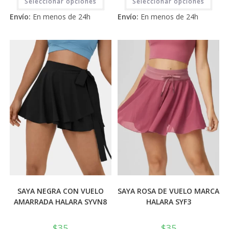
Seleccionar opciones
Seleccionar opciones
producto
prod
tiene
tiene
de 5
5
Envío:
En menos de 24h
Envío:
En menos de 24h
múltiples
múlti
variantes.
varia
Las
Las
opciones
opci
se
se
pueden
pued
elegir
elegi
en
en
la
la
página
pági
de
de
producto
prod
SAYA NEGRA CON VUELO
SAYA ROSA DE VUELO MARCA
AMARRADA HALARA SYVN8
HALARA SYF3
$
35
$
35