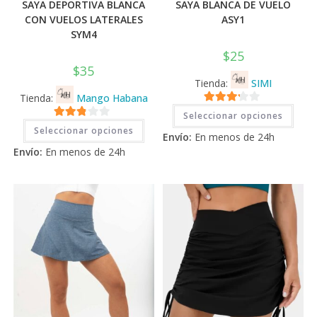
SAYA DEPORTIVA BLANCA
SAYA BLANCA DE VUELO
CON VUELOS LATERALES
ASY1
SYM4
$
25
$
35
Tienda:
SIMI
Tienda:
Mango Habana
Este
3.11
de
Seleccionar opciones
prod
Este
2.71
tiene
5
Seleccionar opciones
producto
Envío:
En menos de 24h
múlti
tiene
de 5
varia
Envío:
En menos de 24h
múltiples
Las
variantes.
opci
Las
se
opciones
pued
se
elegi
pueden
en
elegir
la
en
pági
la
de
página
prod
de
producto