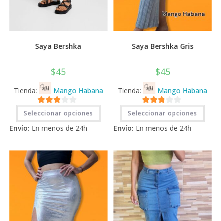
Saya Bershka
Saya Bershka Gris
$
45
$
45
Tienda:
Mango Habana
Tienda:
Mango Habana
Este
Este
2.71
2.71
Seleccionar opciones
Seleccionar opciones
producto
prod
tiene
tiene
de 5
de 5
Envío:
En menos de 24h
Envío:
En menos de 24h
múltiples
múlti
variantes.
varia
Las
Las
opciones
opci
se
se
pueden
pued
elegir
elegi
en
en
la
la
página
pági
de
de
producto
prod