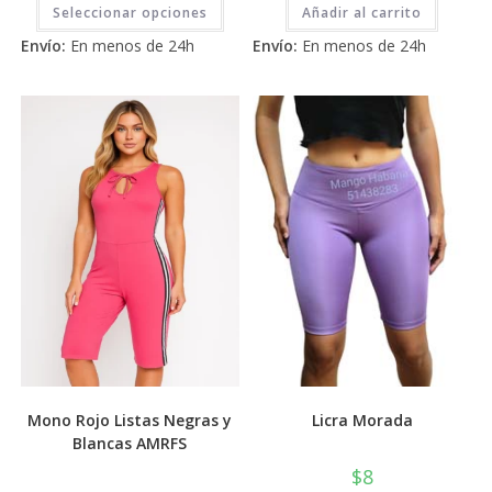
Este
Seleccionar opciones
Añadir al carrito
producto
tiene
Envío:
En menos de 24h
Envío:
En menos de 24h
múltiples
variantes.
Las
opciones
se
pueden
elegir
en
la
página
de
producto
Mono Rojo Listas Negras y
Licra Morada
Blancas AMRFS
$
8