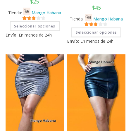
$
25
$
45
Tienda:
Mango Habana
Tienda:
Mango Habana
Este
2.71
Seleccionar opciones
producto
Este
2.71
tiene
de 5
Seleccionar opciones
prod
Envío:
En menos de 24h
múltiples
tiene
de 5
variantes.
Envío:
En menos de 24h
múlti
Las
varia
opciones
Las
se
opci
pueden
se
elegir
pued
en
elegi
la
en
página
la
de
pági
producto
de
prod