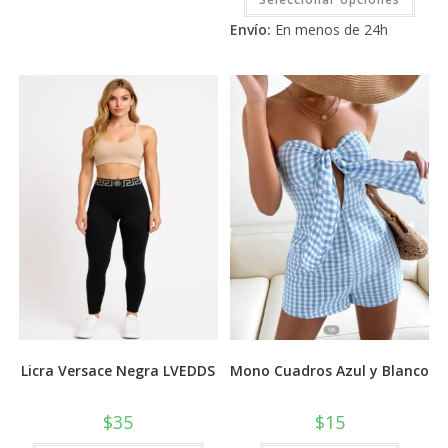
variantes.
prod
Las
tiene
5
Envío:
En menos de 24h
opciones
múlti
se
varia
pueden
Las
elegir
opci
en
se
la
pued
página
elegi
de
en
producto
la
pági
de
prod
Licra Versace Negra LVEDDS
Mono Cuadros Azul y Blanco
$
35
$
15