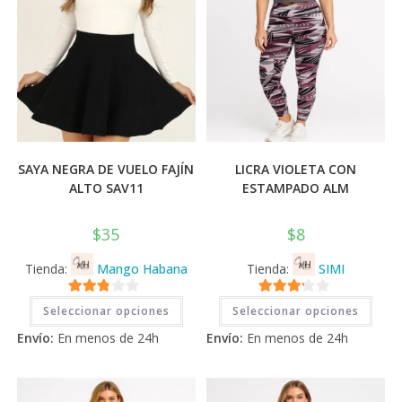
prod
SAYA NEGRA DE VUELO FAJÍN
LICRA VIOLETA CON
ALTO SAV11
ESTAMPADO ALM
$
35
$
8
Tienda:
Mango Habana
Tienda:
SIMI
Este
Este
2.71
3.11
de
Seleccionar opciones
Seleccionar opciones
producto
prod
tiene
tiene
de 5
5
Envío:
En menos de 24h
Envío:
En menos de 24h
múltiples
múlti
variantes.
varia
Las
Las
opciones
opci
se
se
pueden
pued