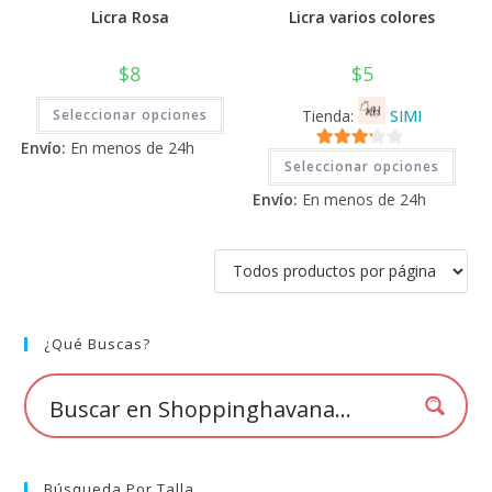
Licra Rosa
Licra varios colores
$
8
$
5
Este
Seleccionar opciones
Tienda:
SIMI
producto
tiene
Envío:
En menos de 24h
múltiples
Este
3.11
de
variantes.
Seleccionar opciones
prod
Las
tiene
5
opciones
Envío:
En menos de 24h
múlti
se
varia
pueden
Las
elegir
opci
en
se
la
pued
página
elegi
de
en
producto
la
pági
¿Qué Buscas?
de
prod
Búsqueda Por Talla