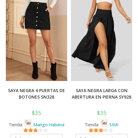
pued
se
elegi
pueden
en
elegir
la
en
pági
la
de
página
prod
de
producto
SAYA NEGRA 4 PUERTAS DE
SAYA NEGRA LARGA CON
BOTONES SN328
ABERTURA EN PIERNA SY928
$
35
$
35
Tienda:
Mango Habana
Tienda:
SIMI
Este
Este
2.71
3.11
de