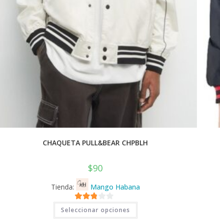
CHAQUETA PULL&BEAR CHPBLH
$
90
Tienda:
Mango Habana
Este
2.71
Seleccionar opciones
producto
tiene
de 5