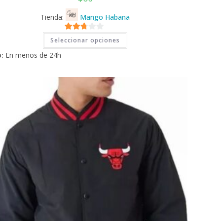
Tienda:
Mango Habana
Este
2.71
Seleccionar opciones
producto
tiene
de 5
:
En menos de 24h
múltiples
variantes.
Las
opciones
se
pueden
elegir
en
la
página
de
producto