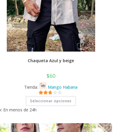
Chaqueta Azul y beige
$
60
Tienda:
Mango Habana
Este
2.71
Seleccionar opciones
producto
tiene
de 5
:
En menos de 24h
múltiples
variantes.
Las
opciones
se
pueden