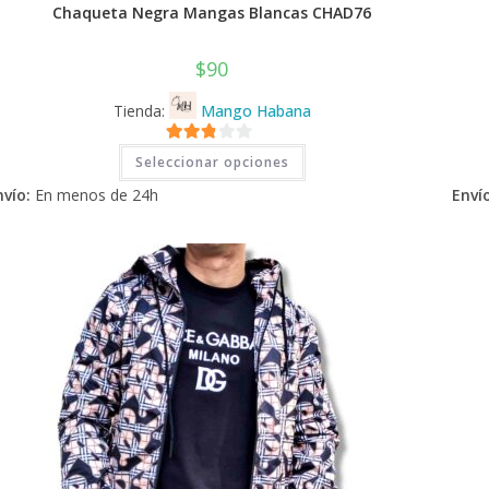
Chaqueta Negra Mangas Blancas CHAD76
$
90
Tienda:
Mango Habana
Este
2.71
Seleccionar opciones
producto
tiene
de 5
nvío:
En menos de 24h
Envío
múltiples
variantes.
Las
opciones
se
pueden
elegir
en
la
página
de
producto