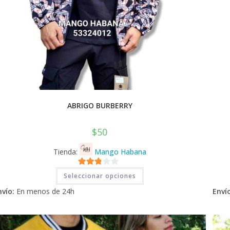
ABRIGO BURBERRY
$
50
Tienda:
Mango Habana
Este
2.71
Seleccionar opciones
producto
tiene
de 5
nvío:
En menos de 24h
Envío
múltiples
variantes.
Las
opciones
se
pueden