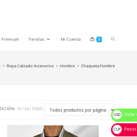
Alternar
s Premium
Tiendas
Mi Cuenta
0
búsqueda
s
>
Ropa Calzado Accesorios
>
Hombre
>
Chaqueta hombre
de
la
IZACIÓN:
12
24
TODO
Dolar 
USD
$
Pesos
web
CUP