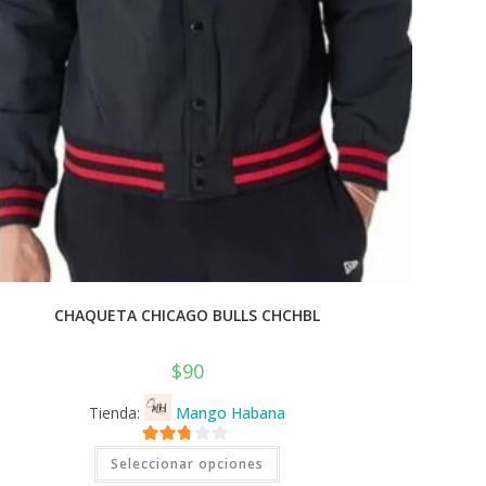
CHAQUETA CHICAGO BULLS CHCHBL
$
90
Tienda:
Mango Habana
Este
2.71
Seleccionar opciones
producto
tiene
de 5