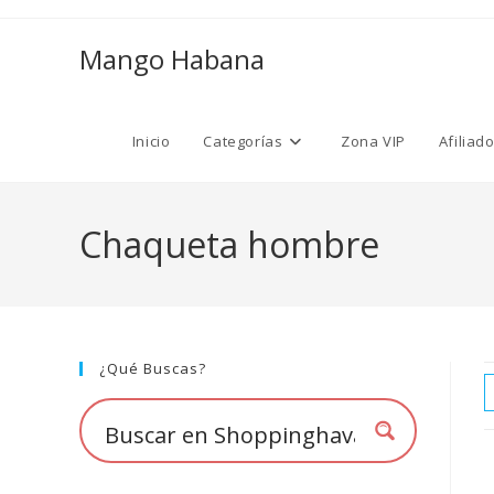
Ir
al
Mango Habana
contenido
Inicio
Categorías
Zona VIP
Afiliad
Chaqueta hombre
¿Qué Buscas?