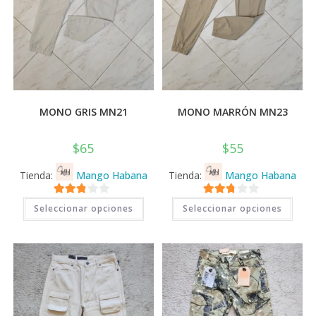
MONO GRIS MN21
MONO MARRÓN MN23
$
65
$
55
Tienda:
Mango Habana
Tienda:
Mango Habana
Este
Este
2.71
2.71
Seleccionar opciones
Seleccionar opciones
producto
prod
tiene
tiene
de 5
de 5
múltiples
múlti
variantes.
varia
Las
Las
opciones
opci
se
se
pueden
pued
elegir
elegi
en
en
la
la