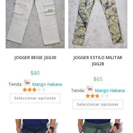
página
pági
de
de
producto
prod
JOGGER BEIGE JGG30
JOGGER ESTILO MILITAR
JGG28
$
80
$
65
Tienda:
Mango Habana
Tienda:
Mango Habana
Este
2.71
Seleccionar opciones
producto
Este
2.71
tiene
de 5
Seleccionar opciones
prod
múltiples
tiene
de 5
variantes.
múlti
Las
varia
opciones
Las
se
opci
pueden
se
elegir