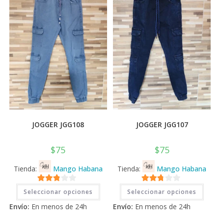
JOGGER JGG108
JOGGER JGG107
$
75
$
75
Tienda:
Mango Habana
Tienda:
Mango Habana
Este
Este
2.71
2.71
Seleccionar opciones
Seleccionar opciones
producto
prod
tiene
tiene
de 5
de 5
Envío:
En menos de 24h
Envío:
En menos de 24h
múltiples
múlti
variantes.
varia