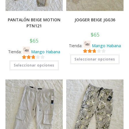
PANTALÓN BEIGE MOTION
JOGGER BEIGE JGG36
PTN121
$
65
$
65
Tienda:
Mango Habana
Tienda:
Mango Habana
Este
2.71
Seleccionar opciones
prod
Este
2.71
tiene
de 5
Seleccionar opciones
producto
múlti
tiene
de 5
varia
múltiples
Las
variantes.
opci
Las
se
opciones
pued
se
elegi
pueden
en
elegir
la
en
pági
la
de
página
prod
de
producto