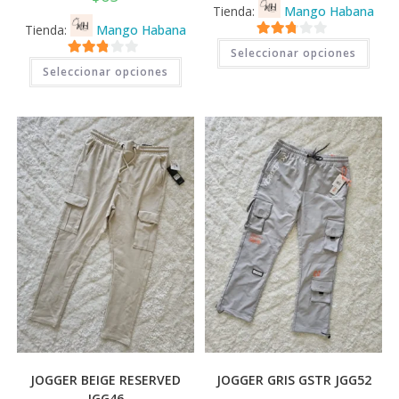
Tienda:
Mango Habana
Tienda:
Mango Habana
Este
2.71
Seleccionar opciones
prod
Este
2.71
tiene
de 5
Seleccionar opciones
producto
múlti
tiene
de 5
varia
múltiples
Las
variantes.
opci
Las
se
opciones
pued
se
elegi
pueden
en
elegir
la
en
pági
la
de
página
prod
de
producto
JOGGER BEIGE RESERVED
JOGGER GRIS GSTR JGG52
JGG46