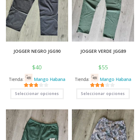
producto
prod
JOGGER NEGRO JGG90
JOGGER VERDE JGG89
$
40
$
55
Tienda:
Mango Habana
Tienda:
Mango Habana
Este
Este
2.71
2.71
Seleccionar opciones
Seleccionar opciones
producto
prod
tiene
tiene
de 5
de 5
múltiples
múlti
variantes.
varia
Las
Las
opciones
opci
se
se
pueden
pued
elegir
elegi
en
en
la
la