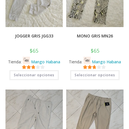
JOGGER GRIS JGG33
MONO GRIS MN26
$
65
$
65
Tienda:
Mango Habana
Tienda:
Mango Habana
Este
Este
2.71
2.71
Seleccionar opciones
Seleccionar opciones
producto
prod
tiene
tiene
de 5
de 5
múltiples
múlti
variantes.
varia
Las
Las
opciones
opci
se
se
pueden
pued
elegir
elegi
en
en
la
la
página
pági
de
de
producto
prod