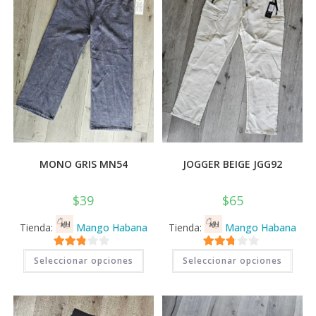
elegir
elegi
en
en
la
la
página
pági
de
de
producto
prod
MONO GRIS MN54
JOGGER BEIGE JGG92
$
39
$
65
Tienda:
Mango Habana
Tienda:
Mango Habana
Este
Este
2.71
2.71
Seleccionar opciones
Seleccionar opciones
producto
prod
tiene
tiene
de 5
de 5
múltiples
múlti
variantes.
varia
Las
Las
opciones
opci