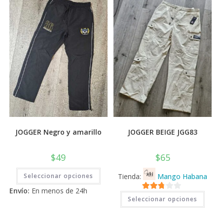
se
se
pueden
pued
elegir
elegi
en
en
la
la
página
pági
de
de
producto
prod
JOGGER Negro y amarillo
JOGGER BEIGE JGG83
$
49
$
65
Este
Seleccionar opciones
Tienda:
Mango Habana
producto
tiene
Envío:
En menos de 24h
múltiples
Este
2.71
variantes.
Seleccionar opciones
prod
Las
tiene
de 5
opciones
múlti
se