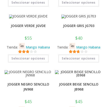
2.71
2.71
Seleccionar opciones
Seleccionar opciones
producto
prod
tiene
tiene
de 5
de 5
múltiples
múlti
variantes.
varia
Las
Las
opciones
opci
se
se
JOGGER VERDE JGVDE
JOGGER GRIS JG703
pueden
pued
elegir
elegi
en
en
la
la
$
55
$
40
página
pági
de
de
producto
prod
Tienda:
Mango Habana
Tienda:
Mango Habana
Este
Este
2.71
2.71
Seleccionar opciones
Seleccionar opciones
producto
prod
tiene
tiene
de 5
de 5
múltiples
múlti
variantes.
varia
Las
Las
opciones
opci
se
se
pueden
pued
JOGGER NEGRO SENCILLO
JOGGER BEIGE SENCILLO
elegir
elegi
en
en
JN968
JB968
la
la
página
pági
de
de
$
45
$
45
producto
prod