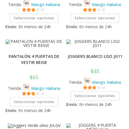
Tienda:
Mango Habana
Tienda:
Mango Habana
Este
Este
2.71
2.71
Seleccionar opciones
Seleccionar opciones
producto
prod
tiene
tiene
de 5
de 5
Envío:
En menos de 24h
Envío:
En menos de 24h
múltiples
múlti
variantes.
varia
Las
Las
opciones
opci
se
se
pueden
pued
elegir
elegi
en
en
PANTALÓN 4 PUERTAS DE
JOGGERS BLANCO LISO JG11
la
la
VESTIR BEIGE
página
pági
de
de
$
45
producto
prod
$
65
Tienda:
Mango Habana
Tienda:
Mango Habana
Este
2.71
Seleccionar opciones
prod
Este
2.71
tiene
de 5
Seleccionar opciones
producto
Envío:
En menos de 24h
múlti
tiene
de 5
varia
Envío:
En menos de 24h
múltiples
Las
variantes.
opci
Las
se
opciones
pued
se
elegi