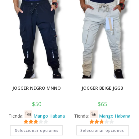
opciones
opci
se
se
pueden
pued
elegir
elegi
en
en
la
la
página
pági
de
de
producto
prod
JOGGER NEGRO MNNO
JOGGER BEIGE JGGB
$
50
$
65
Tienda:
Mango Habana
Tienda:
Mango Habana
Este
Este
2.71
2.71
Seleccionar opciones
Seleccionar opciones
producto
prod
tiene
tiene
de 5
de 5