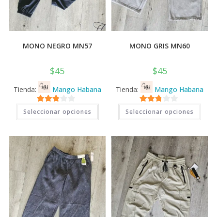
MONO NEGRO MN57
MONO GRIS MN60
$
45
$
45
Tienda:
Mango Habana
Tienda:
Mango Habana
Este
Este
2.71
2.71
Seleccionar opciones
Seleccionar opciones
producto
prod
tiene
tiene
de 5
de 5
múltiples
múlti
variantes.
varia
Las
Las
opciones
opci
se
se
pueden
pued
elegir
elegi
en
en
la
la
página
pági
de
de
producto
prod