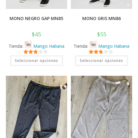
MONO NEGRO GAP MN85
MONO GRIS MN86
$
45
$
55
Tienda:
Mango Habana
Tienda:
Mango Habana
Este
Este
2.71
2.71
Seleccionar opciones
Seleccionar opciones
producto
prod
tiene
tiene
de 5
de 5
múltiples
múlti
variantes.
varia
Las
Las
opciones
opci
se
se
pueden
pued
elegir
elegi
en
en
la
la
página
pági
de
de
producto
prod