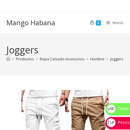
Ir
al
contenido
Mango Habana
Menú
0
Joggers
>
Productos
>
Ropa Calzado Accesorios
>
Hombre
>
Joggers
Dolar 
USD
$
Pesos
CUP