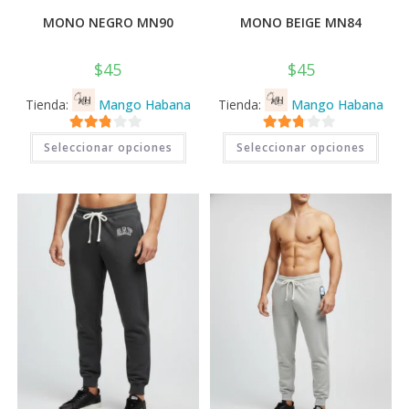
MONO NEGRO MN90
MONO BEIGE MN84
$
45
$
45
Tienda:
Mango Habana
Tienda:
Mango Habana
Este
Este
2.71
2.71
Seleccionar opciones
Seleccionar opciones
producto
prod
tiene
tiene
de 5
de 5
múltiples
múlti
variantes.
varia
Las
Las
opciones
opci
se
se
pueden
pued
elegir
elegi
en
en
la
la
página
pági
de
de
producto
prod