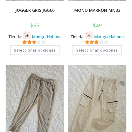
JOGGER GRIS JGG60
MONO MARRÓN MN33
$
65
$
49
Tienda:
Mango Habana
Tienda:
Mango Habana
Este
Este
2.71
2.71
Seleccionar opciones
Seleccionar opciones
producto
prod
tiene
tiene
de 5
de 5
múltiples
múlti
variantes.
varia
Las
Las
opciones
opci
se
se
pueden
pued
elegir
elegi
en
en
la
la
página
pági
de
de
producto
prod