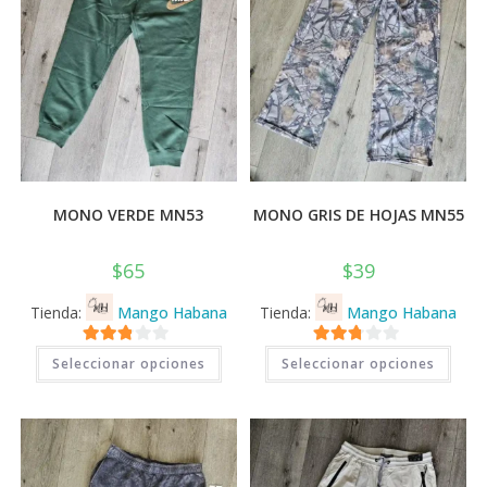
página
pági
de
de
producto
prod
MONO VERDE MN53
MONO GRIS DE HOJAS MN55
$
65
$
39
Tienda:
Mango Habana
Tienda:
Mango Habana
Este
Este
2.71
2.71
Seleccionar opciones
Seleccionar opciones
producto
prod
tiene
tiene
de 5
de 5
múltiples
múlti
variantes.
varia
Las
Las
opciones
opci
se
se
pueden
pued