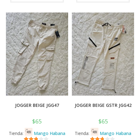
tiene
tiene
de 5
de 5
múltiples
múlti
variantes.
varia
Las
Las
opciones
opci
se
se
pueden
pued
elegir
elegi
en
en
la
la
página
pági
de
de
producto
prod
JOGGER BEIGE JGG47
JOGGER BEIGE GSTR JGG42
$
65
$
65
Tienda:
Mango Habana
Tienda:
Mango Habana