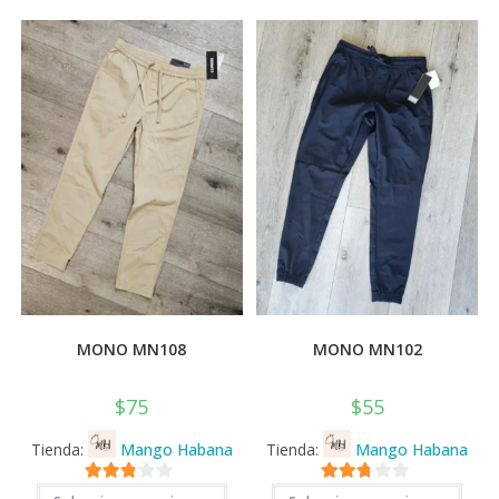
Las
Las
opciones
opci
se
se
pueden
pued
elegir
elegi
en
en
la
la
página
pági
de
de
producto
prod
MONO MN108
MONO MN102
$
75
$
55
Tienda:
Mango Habana
Tienda:
Mango Habana
Este
Este
2.71
2.71