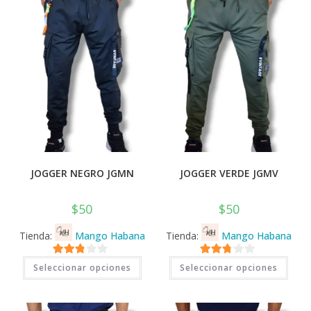
pued
en
elegi
la
en
página
la
de
pági
producto
de
prod
JOGGER NEGRO JGMN
JOGGER VERDE JGMV
$
50
$
50
Tienda:
Mango Habana
Tienda:
Mango Habana
Este
Este
2.71
2.71
Seleccionar opciones
Seleccionar opciones
producto
prod
tiene
tiene
de 5
de 5
múltiples
múlti
variantes.
varia
Las
Las