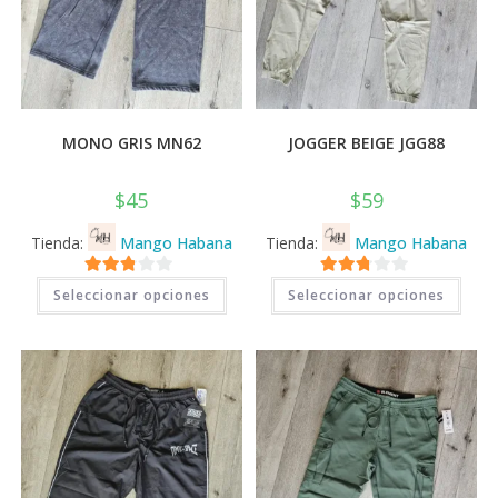
MONO GRIS MN62
JOGGER BEIGE JGG88
$
45
$
59
Tienda:
Mango Habana
Tienda:
Mango Habana
Este
Este
2.71
2.71
Seleccionar opciones
Seleccionar opciones
producto
prod
tiene
tiene
de 5
de 5
múltiples
múlti
variantes.
varia
Las
Las
opciones
opci
se
se
pueden
pued
elegir
elegi
en
en
la
la
página
pági
de
de