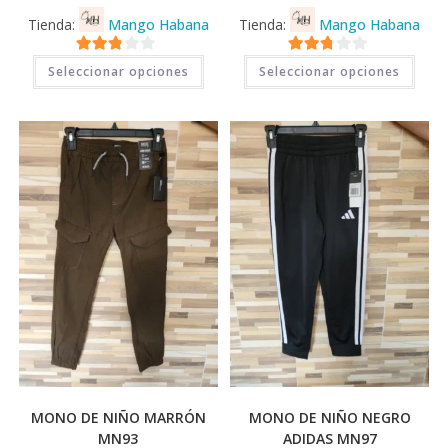
Tienda:
Mango Habana
Tienda:
Mango Habana
Este
Este
2.71
2.71
Seleccionar opciones
Seleccionar opciones
producto
prod
tiene
tiene
de 5
de 5
múltiples
múlti
variantes.
varia
Las
Las
opciones
opci
se
se
pueden
pued
elegir
elegi
en
en
la
la
página
pági
de
de
producto
prod
MONO DE NIÑO MARRÓN
MONO DE NIÑO NEGRO
MN93
ADIDAS MN97