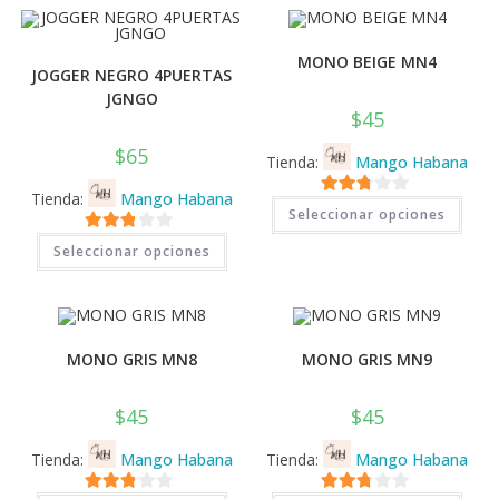
variantes.
Las
opciones
se
MONO BEIGE MN4
pueden
JOGGER NEGRO 4PUERTAS
elegir
en
JGNGO
la
$
45
página
de
$
65
producto
Tienda:
Mango Habana
Tienda:
Mango Habana
Este
2.71
Seleccionar opciones
prod
tiene
de 5
Este
2.71
múlti
Seleccionar opciones
producto
varia
tiene
de 5
Las
múltiples
opci
variantes.
se
Las
pued
opciones
elegi
se
en
MONO GRIS MN8
MONO GRIS MN9
pueden
la
elegir
pági
en
de
la
$
45
$
45
prod
página
de
producto
Tienda:
Mango Habana
Tienda:
Mango Habana
Este
Este