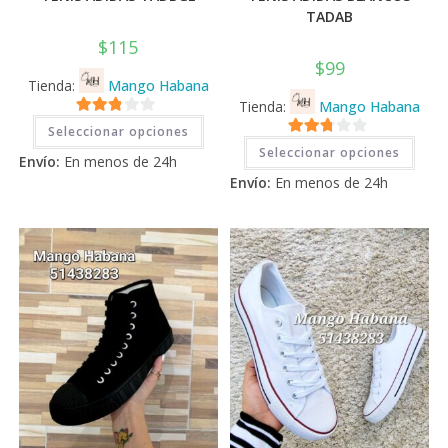
TADAB
$
115
$
99
Tienda:
Mango Habana
Tienda:
Mango Habana
Este
2.71
Seleccionar opciones
producto
Este
2.71
tiene
de 5
Seleccionar opciones
prod
Envío:
En menos de 24h
múltiples
tiene
de 5
variantes.
Envío:
En menos de 24h
múlti
Las
varia
opciones
Las
se
opci
pueden
se
elegir
pued
en
elegi
la
en
página
la
de
pági
producto
de
prod