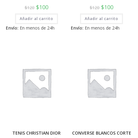
El
El
El
El
$
100
$
100
$
120
$
120
precio
precio
precio
precio
original
actual
original
actual
Añadir al carrito
era:
es:
Añadir al carrito
era:
es:
$120.
$100.
$120.
$100.
Envío:
En menos de 24h
Envío:
En menos de 24h
TENIS CHRISTIAN DIOR
CONVERSE BLANCOS CORTE