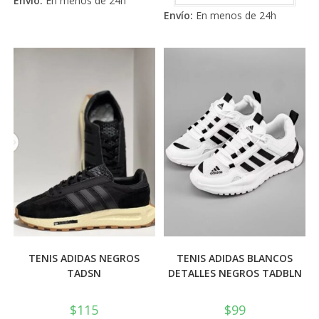
Envío:
En menos de 24h
múltiples
tiene
de 5
variantes.
Envío:
En menos de 24h
múlti
Las
varia
opciones
Las
se
opci
pueden
se
elegir
pued
en
elegi
la
en
página
la
de
pági
producto
de
prod
TENIS ADIDAS NEGROS
TENIS ADIDAS BLANCOS
TADSN
DETALLES NEGROS TADBLN
$
115
$
99