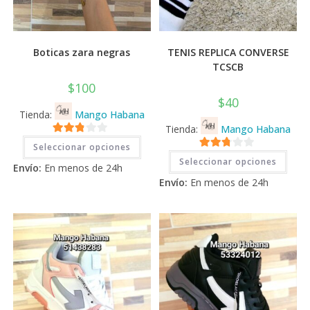
Boticas zara negras
TENIS REPLICA CONVERSE
TCSCB
$
100
$
40
Tienda:
Mango Habana
Tienda:
Mango Habana
Este
2.71
Seleccionar opciones
producto
Este
2.71
tiene
de 5
Seleccionar opciones
prod
Envío:
En menos de 24h
múltiples
tiene
de 5
variantes.
Envío:
En menos de 24h
múlti
Las
varia
opciones
Las
se
opci
pueden
se
elegir
pued
en
elegi
la
en
página
la
de
pági
producto
de
prod