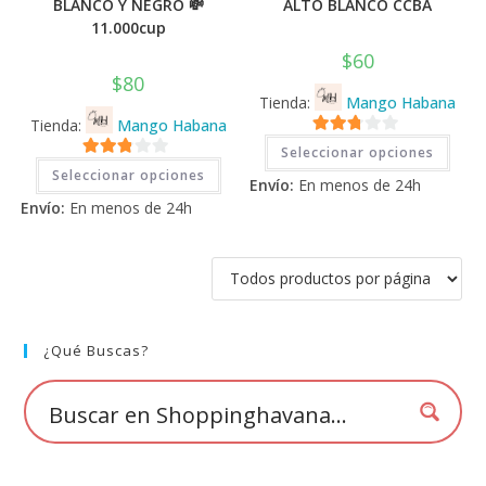
BLANCO Y NEGRO 💸
ALTO BLANCO CCBA
11.000cup
$
60
$
80
Tienda:
Mango Habana
Tienda:
Mango Habana
Este
2.71
Seleccionar opciones
prod
Este
2.71
tiene
de 5
Seleccionar opciones
producto
Envío:
En menos de 24h
múlti
tiene
de 5
varia
Envío:
En menos de 24h
múltiples
Las
variantes.
opci
Las
se
opciones
pued
se
elegi
pueden
en
elegir
la
en
pági
la
de
página
¿Qué Buscas?
prod
de
producto