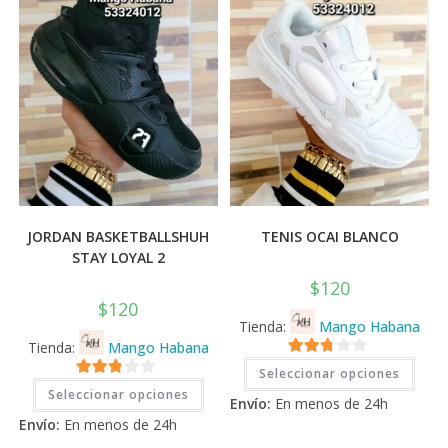
página
la
de
pági
producto
de
prod
JORDAN BASKETBALLSHUH
TENIS OCAI BLANCO
STAY LOYAL 2
$
120
$
120
Tienda:
Mango Habana
Tienda:
Mango Habana
Este
2.71
Seleccionar opciones
prod
Este
2.71
tiene
de 5
Seleccionar opciones
producto
Envío:
En menos de 24h
múlti
tiene
de 5
varia
Envío:
En menos de 24h
múltiples
Las
variantes.
opci