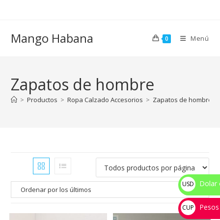
Ir
al
contenido
Mango Habana
Menú
0
Zapatos de hombre
>
Productos
>
Ropa Calzado Accesorios
>
Zapatos de hombre
Dolar 
USD
$
Pesos
CUP