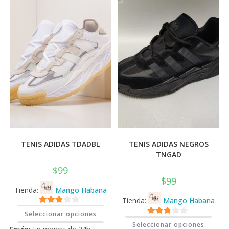
💰
cup
TENIS ADIDAS TDADBL
TENIS ADIDAS NEGROS
TNGAD
$
99
$
99
Tienda:
Mango Habana
Tienda:
Mango Habana
Este
2.71
Seleccionar opciones
producto
Este
2.71
tiene
de 5
Seleccionar opciones
prod