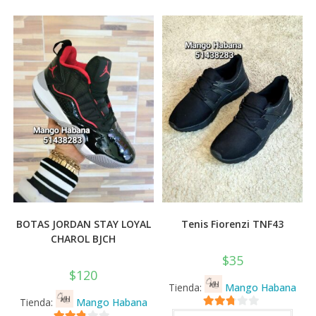
Las
se
opciones
pued
se
elegi
pueden
en
elegir
la
en
pági
la
de
página
prod
de
producto
BOTAS JORDAN STAY LOYAL
Tenis Fiorenzi TNF43
CHAROL BJCH
$
35
$
120
Tienda:
Mango Habana
Tienda:
Mango Habana
Este
2.71