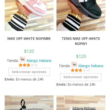
NIKE OFF-WHITE NOFWBR
TENIS NIKE OFF-WHITE
NOFW1
$
120
$
120
Tienda:
Mango Habana
Tienda:
Mango Habana
Este
2.71
Seleccionar opciones
producto
Este
2.71
tiene
de 5
Seleccionar opciones
prod
Envío:
En menos de 24h
múltiples
tiene
de 5
variantes.
Envío:
En menos de 24h
múlti
Las
varia
opciones
Las
se
opci
pueden
se
elegir
pued
en
elegi
la
en