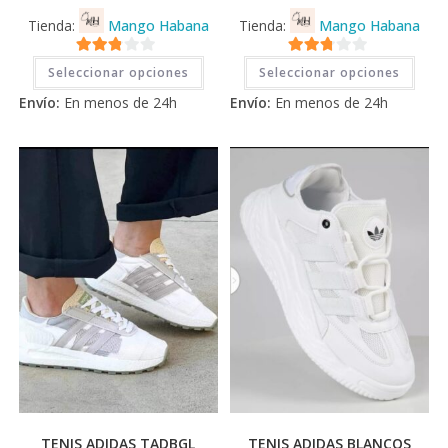
Tienda:
Mango Habana
Tienda:
Mango Habana
Este
Este
2.71
2.71
Seleccionar opciones
Seleccionar opciones
producto
prod
tiene
tiene
de 5
de 5
Envío:
En menos de 24h
Envío:
En menos de 24h
múltiples
múlti
variantes.
varia
Las
Las
opciones
opci
se
se
pueden
pued
elegir
elegi
en
en
la
la
página
pági
de
de
producto
prod
TENIS ADIDAS TADBGL
TENIS ADIDAS BLANCOS