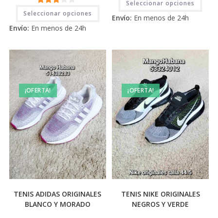
Seleccionar opciones
prod
Este
2.71
tiene
de 5
Seleccionar opciones
producto
Envío:
En menos de 24h
múlti
tiene
de 5
varia
Envío:
En menos de 24h
múltiples
Las
variantes.
opci
Las
se
opciones
pued
se
elegi
pueden
en
elegir
la
en
pági
la
de
página
¡OFERTA!
¡OFERTA!
prod
de
producto
TENIS ADIDAS ORIGINALES
TENIS NIKE ORIGINALES
BLANCO Y MORADO
NEGROS Y VERDE