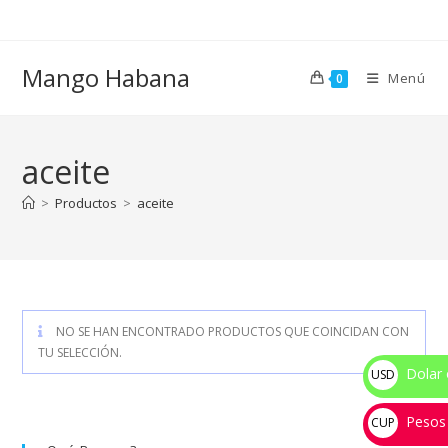
Ir
al
contenido
Mango Habana
Menú
0
aceite
>
Productos
>
aceite
NO SE HAN ENCONTRADO PRODUCTOS QUE COINCIDAN CON
TU SELECCIÓN.
Dolar 
USD
$
Pesos
CUP