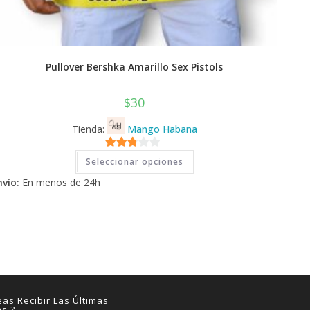
Pullover Bershka Amarillo Sex Pistols
$
30
Tienda:
Mango Habana
Este
2.71
Seleccionar opciones
producto
tiene
de 5
nvío:
En menos de 24h
múltiples
variantes.
Las
opciones
se
pueden
elegir
en
la
página
de
producto
as Recibir Las Últimas
as ?