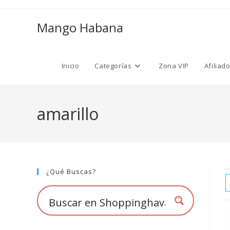
Ir
al
Mango Habana
contenido
Inicio
Categorías
Zona VIP
Afiliad
amarillo
¿Qué Buscas?