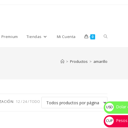
Alternar
s Premium
Tiendas
Mi Cuenta
0
búsqueda
>
Productos
>
amarillo
de
la
IZACIÓN:
12
24
TODO
Dolar 
USD
$
Pesos
web
CUP