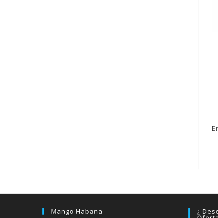
E
Mango Habana
¿ Dese
Ofert