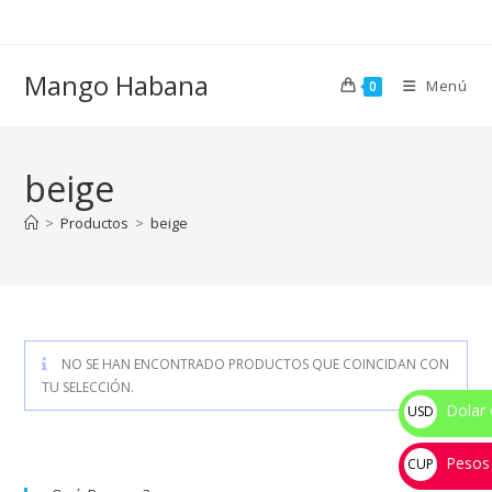
Ir
al
contenido
Mango Habana
Menú
0
beige
>
Productos
>
beige
NO SE HAN ENCONTRADO PRODUCTOS QUE COINCIDAN CON
TU SELECCIÓN.
Dolar 
USD
$
Pesos
CUP