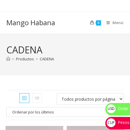
Ir
al
contenido
Mango Habana
Menú
0
CADENA
>
Productos
>
CADENA
Dolar 
USD
$
Pesos
CUP