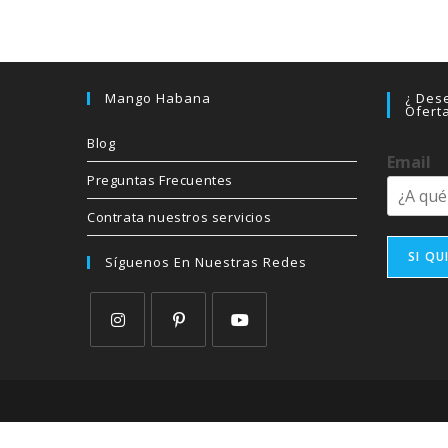
Mango Habana
¿ Dese
Ofert
Blog
Email
Preguntas Frecuentes
Contrata nuestros servicios
SI QU
Síguenos En Nuestras Redes
Se
Se
Se
abre
abre
abre
en
en
en
una
una
una