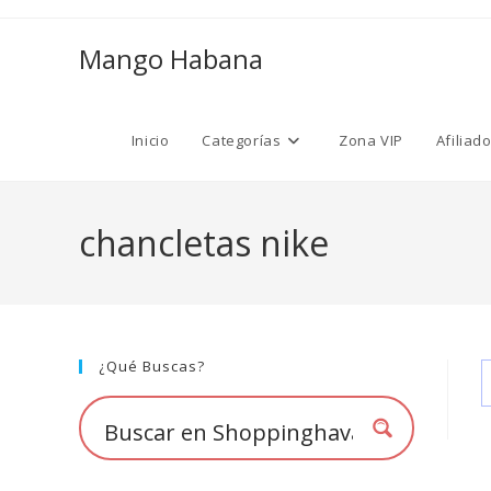
Ir
al
Mango Habana
contenido
Inicio
Categorías
Zona VIP
Afiliad
chancletas nike
¿Qué Buscas?