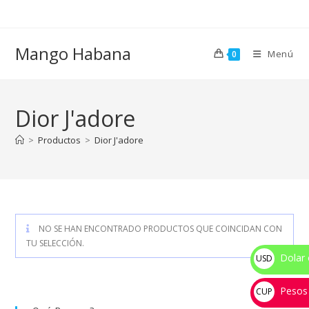
Ir
al
contenido
Mango Habana
Menú
0
Dior J'adore
>
Productos
>
Dior J'adore
NO SE HAN ENCONTRADO PRODUCTOS QUE COINCIDAN CON
TU SELECCIÓN.
Dolar 
USD
$
Pesos
CUP