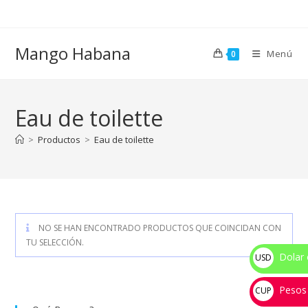
Ir
al
contenido
Mango Habana
Menú
0
Eau de toilette
>
Productos
>
Eau de toilette
NO SE HAN ENCONTRADO PRODUCTOS QUE COINCIDAN CON
TU SELECCIÓN.
Dolar 
USD
$
Pesos
CUP