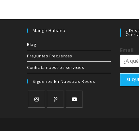
Mango Habana
¿ Dese
Ofert
Blog
Email
Preguntas Frecuentes
Contrata nuestros servicios
SI QU
Síguenos En Nuestras Redes
Se
Se
Se
abre
abre
abre
en
en
en
una
una
una