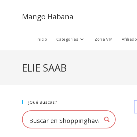
Ir
al
Mango Habana
contenido
Inicio
Categorías
Zona VIP
Afiliad
ELIE SAAB
¿Qué Buscas?