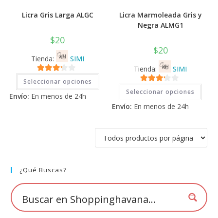
Licra Gris Larga ALGC
Licra Marmoleada Gris y
Negra ALMG1
$
20
$
20
Tienda:
SIMI
Tienda:
SIMI
Este
3.11
de
Seleccionar opciones
producto
Este
3.11
de
tiene
5
Seleccionar opciones
prod
Envío:
En menos de 24h
múltiples
tiene
5
variantes.
Envío:
En menos de 24h
múlti
Las
varia
opciones
Las
se
opci
pueden
se
elegir
pued
en
elegi
la
en
página
la
de
pági
¿Qué Buscas?
producto
de
prod