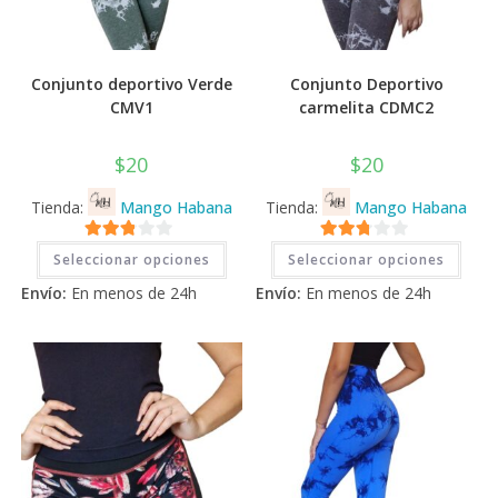
Conjunto deportivo Verde
Conjunto Deportivo
CMV1
carmelita CDMC2
$
20
$
20
Tienda:
Mango Habana
Tienda:
Mango Habana
Este
Este
2.71
2.71
Seleccionar opciones
Seleccionar opciones
producto
prod
tiene
tiene
de 5
de 5
Envío:
En menos de 24h
Envío:
En menos de 24h
múltiples
múlti
variantes.
varia
Las
Las
opciones
opci
se
se
pueden
pued
elegir
elegi
en
en
la
la
página
pági
de
de
producto
prod