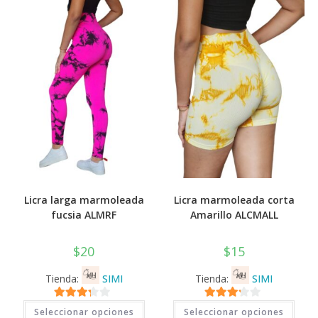
💰
cup
Licra larga marmoleada
Licra marmoleada corta
fucsia ALMRF
Amarillo ALCMALL
$
20
$
15
Tienda:
SIMI
Tienda:
SIMI
Este
Este
3.11
de
3.11
de
Seleccionar opciones
Seleccionar opciones
producto
prod