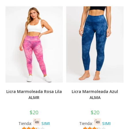
Las
se
opciones
pued
se
elegi
pueden
en
elegir
la
en
pági
la
de
página
prod
de
producto
Licra Marmoleada Rosa Lila
Licra Marmoleada Azul
ALMR
ALMA
$
20
$
20
Tienda:
SIMI
Tienda:
SIMI