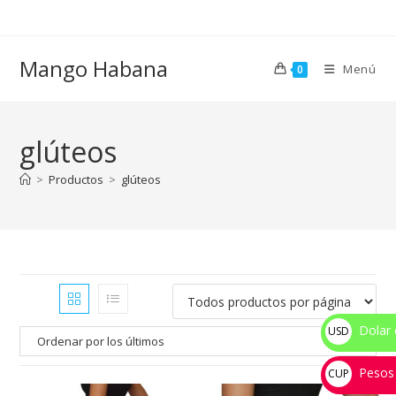
Ir
al
contenido
Mango Habana
Menú
0
glúteos
>
Productos
>
glúteos
Dolar 
USD
$
Pesos
CUP