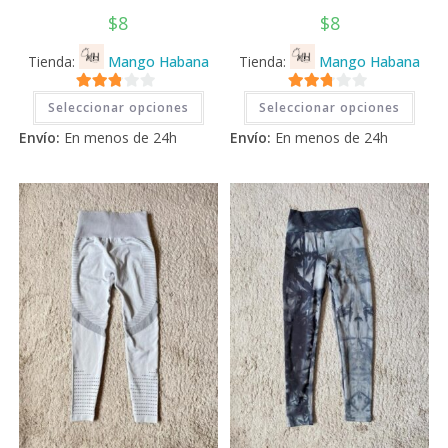
$
8
$
8
Tienda:
Mango Habana
Tienda:
Mango Habana
Este
Este
2.71
2.71
Seleccionar opciones
Seleccionar opciones
producto
prod
tiene
tiene
de 5
de 5
Envío:
En menos de 24h
Envío:
En menos de 24h
múltiples
múlti
variantes.
varia
Las
Las
opciones
opci
se
se
pueden
pued
elegir
elegi
en
en
la
la
página
pági
de
de
producto
prod