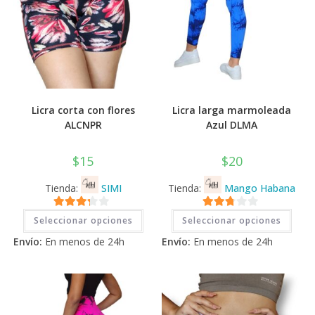
Licra corta con flores
Licra larga marmoleada
ALCNPR
Azul DLMA
$
15
$
20
Tienda:
SIMI
Tienda:
Mango Habana
Este
Este
3.11
de
2.71
Seleccionar opciones
Seleccionar opciones
producto
prod
tiene
tiene
5
de 5
Envío:
En menos de 24h
Envío:
En menos de 24h
múltiples
múlti
variantes.
varia
Las
Las
opciones
opci
se
se
pueden
pued
elegir
elegi
en
en