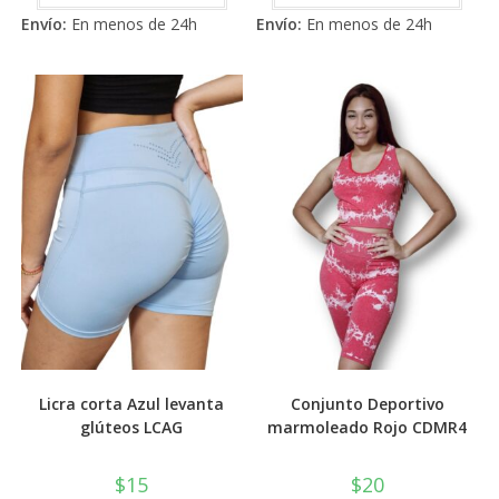
tiene
tiene
5
5
Envío:
En menos de 24h
Envío:
En menos de 24h
múltiples
múlti
variantes.
varia
Las
Las
opciones
opci
se
se
pueden
pued
elegir
elegi
en
en
la
la
página
pági
de
de
producto
prod
Licra corta Azul levanta
Conjunto Deportivo
glúteos LCAG
marmoleado Rojo CDMR4
$
15
$
20