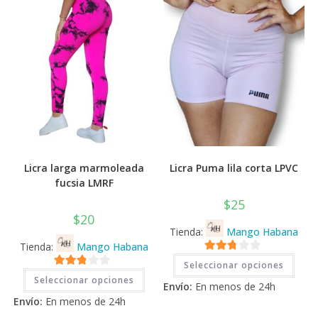
la
la
página
pági
de
de
producto
prod
Licra larga marmoleada
Licra Puma lila corta LPVC
fucsia LMRF
$
25
$
20
Tienda:
Mango Habana
Tienda:
Mango Habana
Este
2.71
Seleccionar opciones
prod
Este
2.71
tiene
de 5
Seleccionar opciones
producto
Envío:
En menos de 24h
múlti
tiene
de 5
varia
Envío:
En menos de 24h
múltiples
Las
variantes.
opci