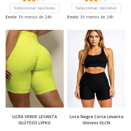
Este
Este
3.11
de
3.11
de
Seleccionar opciones
Seleccionar opciones
producto
prod
tiene
tiene
5
5
Envío:
En menos de 24h
Envío:
En menos de 24h
múltiples
múlti
variantes.
varia
Las
Las
opciones
opci
se
se
pueden
pued
elegir
elegi
en
en
la
la
página
pági
de
de
producto
prod
LICRA VERDE LEVANTA
Licra Negra Corta Levanta
GLÚTEOS LVFKG
Glúteos DLCN