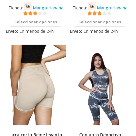
Tienda:
Mango Habana
Tienda:
Mango Habana
Este
Este
2.71
2.71
Seleccionar opciones
Seleccionar opciones
producto
prod
tiene
tiene
de 5
de 5
Envío:
En menos de 24h
Envío:
En menos de 24h
múltiples
múlti
variantes.
varia
Las
Las
opciones
opci
se
se
pueden
pued
elegir
elegi
en
en
la
la
página
pági
de
de
producto
prod
Licra corta Beige levanta
Conjunto Deportivo