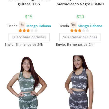
glúteos LCBG
marmoleado Negro CDMN3
$
15
$
20
Tienda:
Mango Habana
Tienda:
Mango Habana
Este
Este
2.71
2.71
Seleccionar opciones
Seleccionar opciones
producto
prod
tiene
tiene
de 5
de 5
Envío:
En menos de 24h
Envío:
En menos de 24h
múltiples
múlti
variantes.
varia
Las
Las
opciones
opci
se
se
pueden
pued
elegir
elegi
en
en
la
la
página
pági
de
de
producto
prod