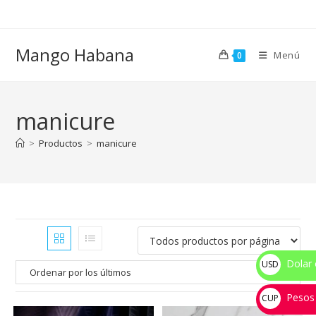
Ir
al
contenido
Mango Habana
Menú
0
manicure
>
Productos
>
manicure
Dolar 
USD
$
Pesos
CUP