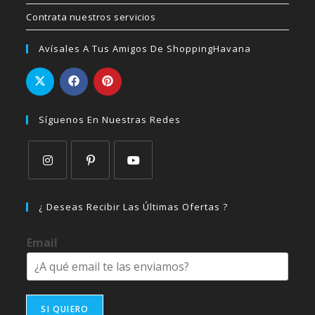
Contrata nuestros servicios
Avísales A Tus Amigos De ShoppingHavana
Síguenos En Nuestras Redes
Se
Se
Se
abre
abre
abre
¿ Deseas Recibir Las Últimas Ofertas ?
en
en
en
una
una
una
Email
nueva
nueva
nueva
pestaña
pestaña
pestaña
SI QUIERO