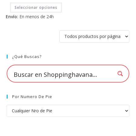
Este
Seleccionar opciones
producto
tiene
Envío:
En menos de 24h
múltiples
variantes.
Las
opciones
se
pueden
elegir
en
la
página
¿Qué Buscas?
de
producto
Por Numero De Pie