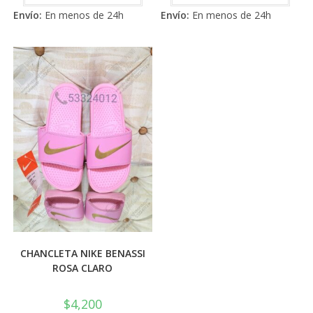
tiene
tiene
de 5
de 5
Envío:
En menos de 24h
Envío:
En menos de 24h
múltiples
múlti
variantes.
varia
Las
Las
opciones
opci
se
se
pueden
pued
elegir
elegi
en
en
la
la
página
pági
de
de
producto
prod
CHANCLETA NIKE BENASSI
ROSA CLARO
$
4,200