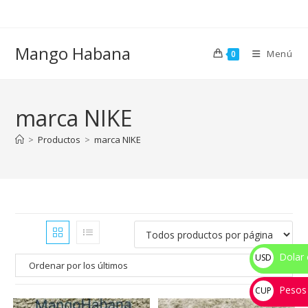
Ir
al
contenido
Mango Habana
Menú
0
marca NIKE
>
Productos
>
marca NIKE
Dolar 
USD
$
Pesos
CUP