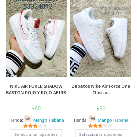
💰
cup
NIKE AIR FORCE SHADOW
Zapatos Nike Air Force One
BASTÓN ROJO Y ROJO AF1RB
Clásicos
$
60
$
80
Tienda:
Mango Habana
Tienda:
Mango Habana
Este
Este
2.71
2.71
Seleccionar opciones
Seleccionar opciones
producto
prod