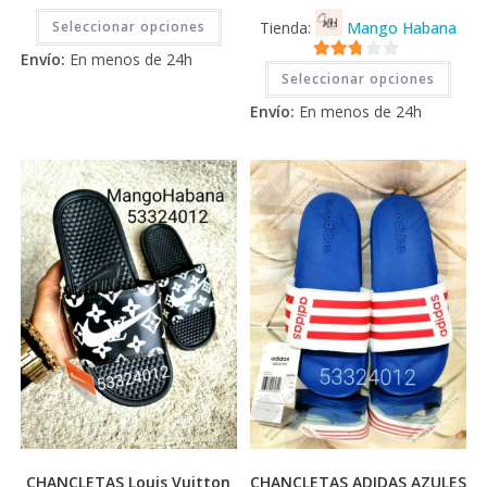
Este
Seleccionar opciones
Tienda:
Mango Habana
producto
tiene
Envío:
En menos de 24h
múltiples
Este
2.71
variantes.
Seleccionar opciones
prod
Las
tiene
de 5
opciones
Envío:
En menos de 24h
múlti
se
varia
pueden
Las
elegir
opci
en
se
la
pued
página
elegi
de
en
producto
la
pági
de
prod
CHANCLETAS Louis Vuitton
CHANCLETAS ADIDAS AZULES