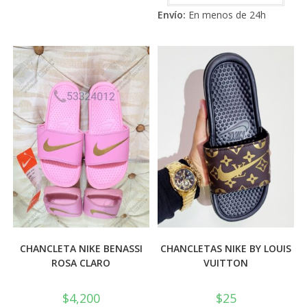
Las
tiene
de 5
opciones
Envío:
En menos de 24h
múlti
se
varia
pueden
Las
elegir
opci
en
se
la
pued
página
elegi
de
en
producto
la
pági
de
prod
CHANCLETA NIKE BENASSI
CHANCLETAS NIKE BY LOUIS
ROSA CLARO
VUITTON
$
4,200
$
25