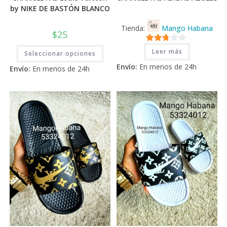
by NIKE DE BASTÓN BLANCO
Tienda:
Mango Habana
$
25
Este
2.71
Leer más
Seleccionar opciones
producto
de 5
tiene
Envío:
En menos de 24h
Envío:
En menos de 24h
múltiples
variantes.
Las
opciones
se
pueden
elegir
en
la
página
de
producto