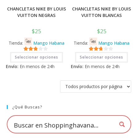
CHANCLETAS NIKE BY LOUIS
CHANCLETAS NIKE BY LOUIS
VUITTON NEGRAS
VUITTON BLANCAS
$
25
$
25
Tienda:
Mango Habana
Tienda:
Mango Habana
Este
Este
2.71
2.71
Seleccionar opciones
Seleccionar opciones
producto
prod
tiene
tiene
de 5
de 5
Envío:
En menos de 24h
Envío:
En menos de 24h
múltiples
múlti
variantes.
varia
Las
Las
opciones
opci
se
se
pueden
pued
elegir
elegi
en
en
la
la
página
pági
¿Qué Buscas?
de
de
producto
prod