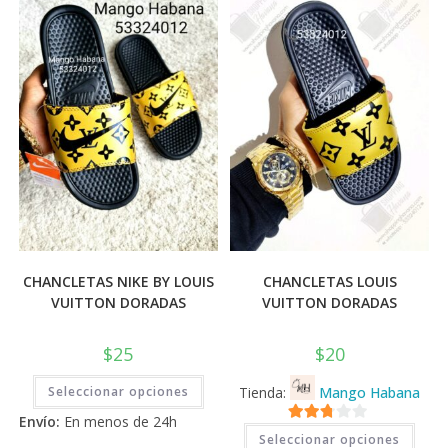
💰
cup
CHANCLETAS NIKE BY LOUIS
CHANCLETAS LOUIS
VUITTON DORADAS
VUITTON DORADAS
$
25
$
20
Este
Seleccionar opciones
Tienda:
Mango Habana
producto
tiene
Envío:
En menos de 24h
múltiples
Este
2.71
variantes.
Seleccionar opciones
prod