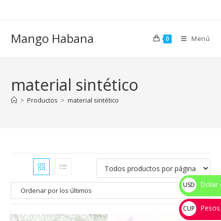
Ir
al
contenido
Mango Habana
Menú
0
material sintético
>
Productos
>
material sintético
Dolar 
USD
$
Pesos
CUP