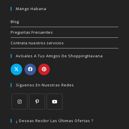
Mango Habana
Blog
Preguntas Frecuentes
Contrata nuestros servicios
Avísales A Tus Amigos De ShoppingHavana
Síguenos En Nuestras Redes
Se
Se
Se
abre
abre
abre
¿ Deseas Recibir Las Últimas Ofertas ?
en
en
en