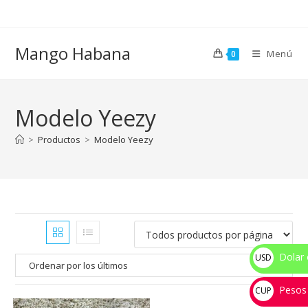
Ir
al
contenido
Mango Habana
Menú
0
Modelo Yeezy
>
Productos
>
Modelo Yeezy
Dolar 
USD
$
Pesos
CUP