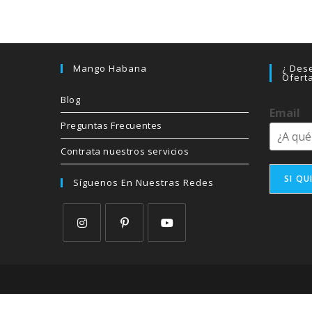
Mango Habana
¿ Dese
Ofert
Blog
Email
Preguntas Frecuentes
Contrata nuestros servicios
SI QU
Síguenos En Nuestras Redes
Se
Se
Se
abre
abre
abre
en
en
en
una
una
una