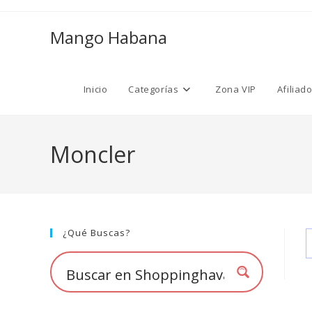
Ir
al
Mango Habana
contenido
Inicio
Categorías
Zona VIP
Afiliad
Moncler
¿Qué Buscas?