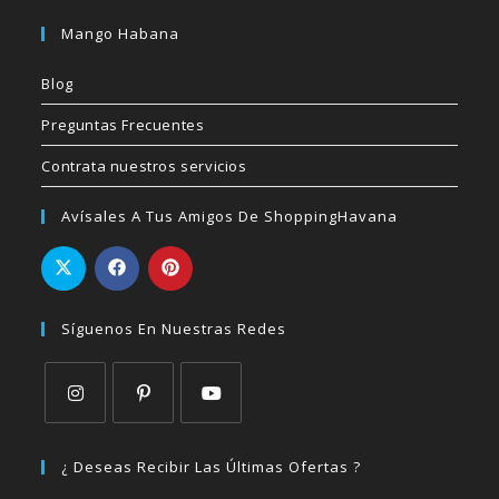
Mango Habana
Blog
Preguntas Frecuentes
Contrata nuestros servicios
Avísales A Tus Amigos De ShoppingHavana
Síguenos En Nuestras Redes
Se
Se
Se
abre
abre
abre
¿ Deseas Recibir Las Últimas Ofertas ?
en
en
en