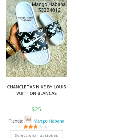
💰
cup
CHANCLETAS NIKE BY LOUIS
VUITTON BLANCAS
$
25
Tienda:
Mango Habana
Este
2.71
Seleccionar opciones
producto