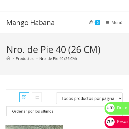
Ir
al
contenido
Mango Habana
Menú
0
Nro. de Pie 40 (26 CM)
>
Productos
>
Nro. de Pie 40 (26 CM)
Dolar 
USD
$
Pesos
CUP