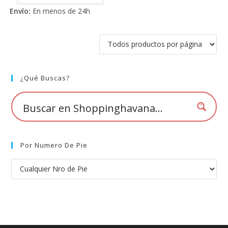
tiene
de 5
Envío:
En menos de 24h
múltiples
variantes.
Las
opciones
se
pueden
elegir
en
la
página
¿Qué Buscas?
de
producto
Por Numero De Pie