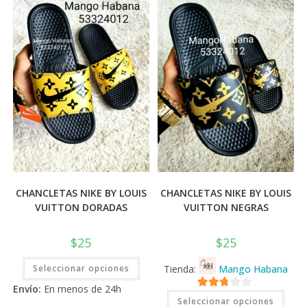
💰
cup
CHANCLETAS NIKE BY LOUIS
CHANCLETAS NIKE BY LOUIS
VUITTON DORADAS
VUITTON NEGRAS
$
25
$
25
Este
Seleccionar opciones
Tienda:
Mango Habana
producto
tiene
Envío:
En menos de 24h
múltiples
Este
2.71
variantes.
Seleccionar opciones
prod