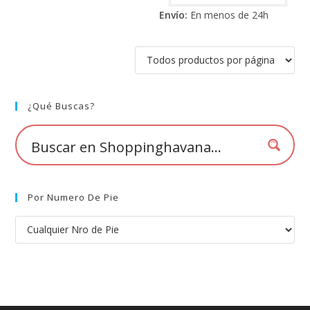
Las
tiene
de 5
opciones
Envío:
En menos de 24h
múlti
se
varia
pueden
Las
elegir
opci
en
se
la
pued
página
elegi
de
en
producto
la
pági
¿Qué Buscas?
de
prod
Por Numero De Pie