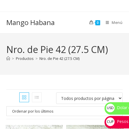
Ir
al
contenido
Mango Habana
Menú
0
Nro. de Pie 42 (27.5 CM)
>
Productos
>
Nro. de Pie 42 (27.5 CM)
Dolar 
USD
$
Pesos
CUP