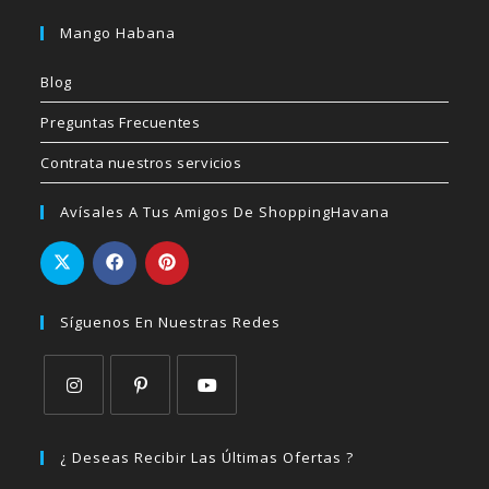
Mango Habana
Blog
Preguntas Frecuentes
Contrata nuestros servicios
Avísales A Tus Amigos De ShoppingHavana
Síguenos En Nuestras Redes
Se
Se
Se
abre
abre
abre
¿ Deseas Recibir Las Últimas Ofertas ?
en
en
en