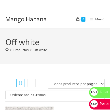
Ir
al
contenido
Mango Habana
Menú
0
Off white
>
Productos
>
Off white
Dolar 
USD
$
Pesos
CUP