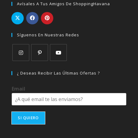
Avísales A Tus Amigos De ShoppingHavana
Síguenos En Nuestras Redes
Se
Se
Se
abre
abre
abre
¿ Deseas Recibir Las Últimas Ofertas ?
en
en
en
una
una
una
Email
nueva
nueva
nueva
pestaña
pestaña
pestaña
SI QUIERO