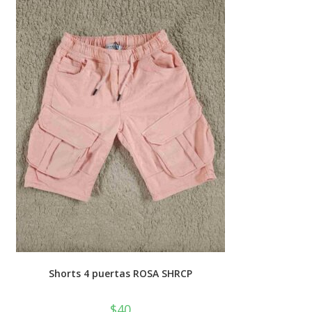
💰
cup
Shorts 4 puertas ROSA SHRCP
$
40