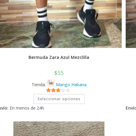
Bermuda Zara Azul Mezclilla
$
55
Tienda:
Mango Habana
Este
2.71
Seleccionar opciones
producto
tiene
de 5
nvío:
En menos de 24h
Envío
múltiples
variantes.
Las
opciones
se
pueden
elegir