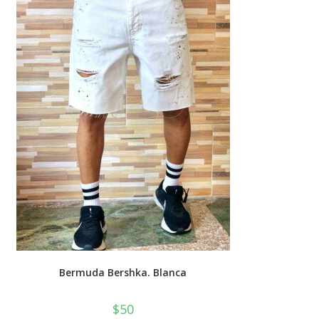
en
la
página
de
producto
Bermuda Bershka. Blanca
$
50