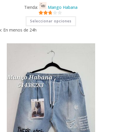
Tienda:
Mango Habana
Este
2.71
Seleccionar opciones
producto
tiene
de 5
:
En menos de 24h
múltiples
variantes.
Las
opciones
se
pueden
elegir
en
la
página
de
producto