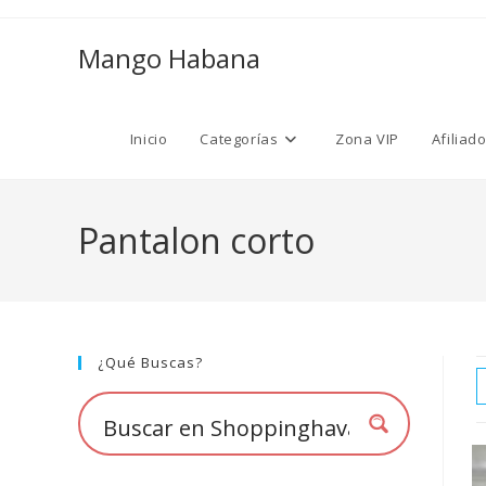
Ir
al
Mango Habana
contenido
Inicio
Categorías
Zona VIP
Afiliad
Pantalon corto
¿Qué Buscas?