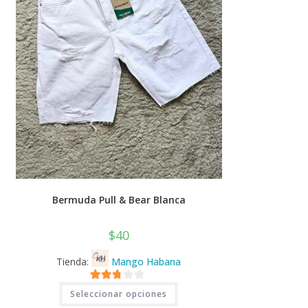
Bermuda Pull & Bear Blanca
$
40
Tienda:
Mango Habana
Este
2.71
Seleccionar opciones
producto
tiene
de 5