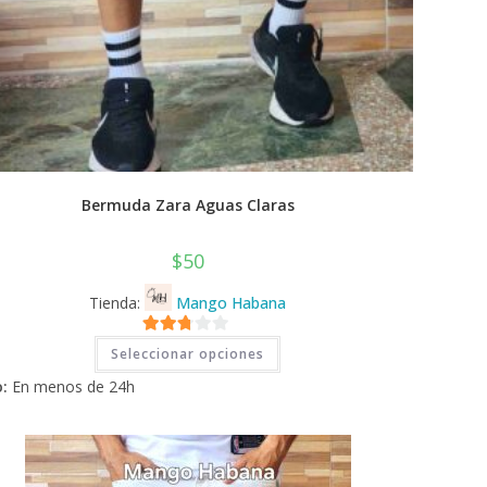
Bermuda Zara Aguas Claras
$
50
Tienda:
Mango Habana
Este
2.71
Seleccionar opciones
producto
tiene
de 5
:
En menos de 24h
múltiples
variantes.
Las
opciones
se
pueden
elegir