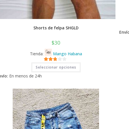
Shorts de felpa SHGLD
Envío
$
30
Tienda:
Mango Habana
Este
2.71
Seleccionar opciones
producto
tiene
de 5
nvío:
En menos de 24h
múltiples
variantes.
Las
opciones
se
pueden
elegir
en
la
página
de
producto