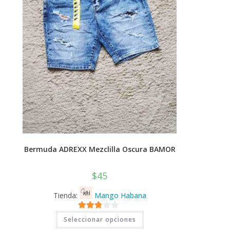
Bermuda ADREXX Mezclilla Oscura BAMOR
$
45
Tienda:
Mango Habana
Este
2.71
Seleccionar opciones
producto
tiene
de 5