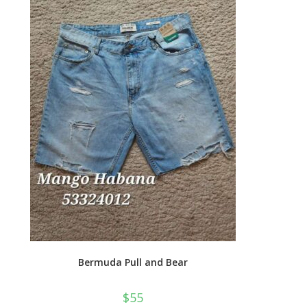
en
la
página
de
producto
Bermuda Pull and Bear
$
55