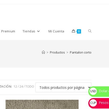
Alternar
s Premium
Tiendas
Mi Cuenta
0
búsqueda
>
Productos
>
Pantalon corto
de
la
IZACIÓN:
12
24
TODO
Dolar 
USD
$
Pesos
web
CUP