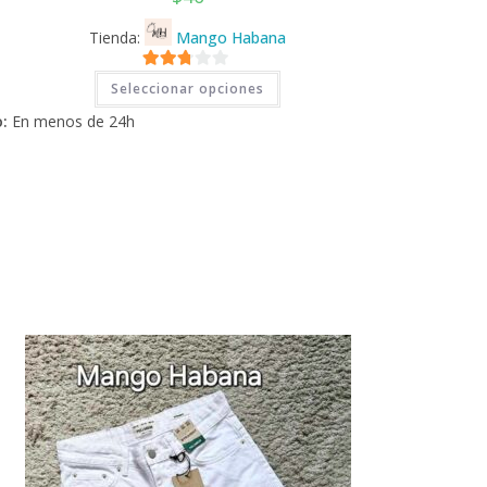
Tienda:
Mango Habana
Este
2.71
Seleccionar opciones
producto
tiene
de 5
:
En menos de 24h
múltiples
variantes.
Las
opciones
se
pueden
elegir
en
la
página
de
producto