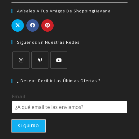
Avísales A Tus Amigos De ShoppingHavana
Síguenos En Nuestras Redes
Se
Se
Se
abre
abre
abre
¿ Deseas Recibir Las Últimas Ofertas ?
en
en
en
una
una
una
Email
nueva
nueva
nueva
pestaña
pestaña
pestaña
SI QUIERO