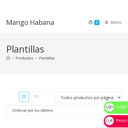
Ir
al
contenido
Mango Habana
Menú
0
Plantillas
>
Productos
>
Plantillas
Dolar 
USD
$
Pesos
CUP