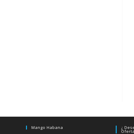
Mango Habana
¿ Dese
Ofert