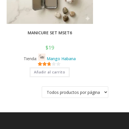
MANICURE SET MSET6
$
19
Tienda:
Mango Habana
2.71
Añadir al carrito
de 5