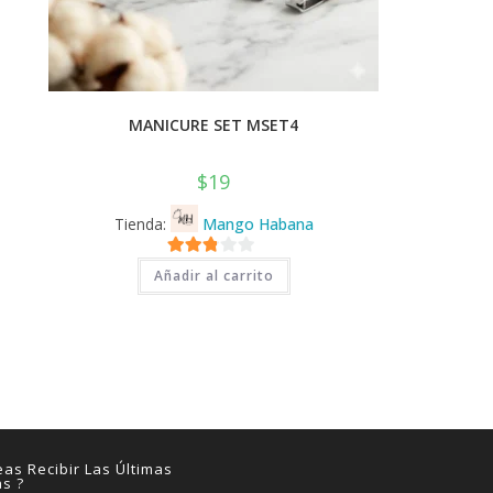
MANICURE SET MSET4
$
19
Tienda:
Mango Habana
2.71
Añadir al carrito
de 5
as Recibir Las Últimas
as ?