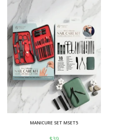
💰
cup
MANICURE SET MSET5
$
39