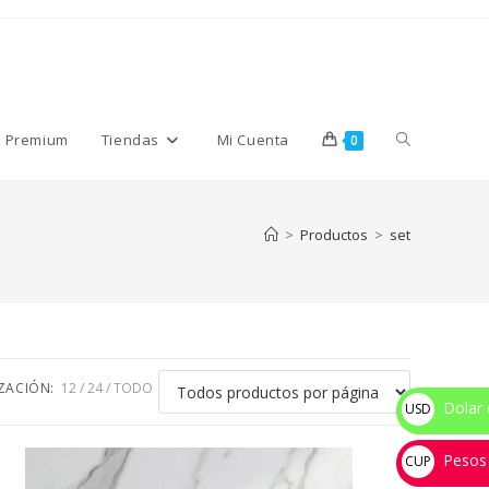
Alternar
s Premium
Tiendas
Mi Cuenta
0
búsqueda
>
Productos
>
set
de
la
IZACIÓN:
12
24
TODO
Dolar 
USD
$
Pesos
web
CUP