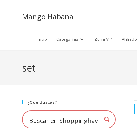
Ir
al
Mango Habana
contenido
Inicio
Categorías
Zona VIP
Afiliad
set
¿Qué Buscas?