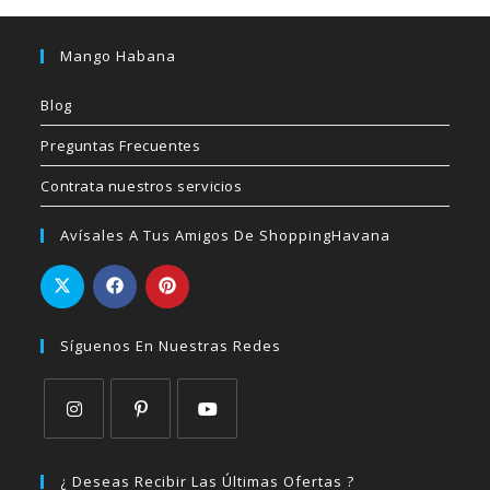
Mango Habana
Blog
Preguntas Frecuentes
Contrata nuestros servicios
Avísales A Tus Amigos De ShoppingHavana
Síguenos En Nuestras Redes
Se
Se
Se
abre
abre
abre
¿ Deseas Recibir Las Últimas Ofertas ?