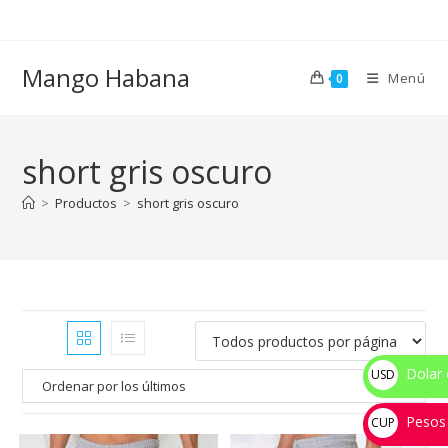
Ir
al
contenido
Mango Habana
Menú
0
short gris oscuro
>
Productos
>
short gris oscuro
Dolar 
USD
$
Pesos
CUP