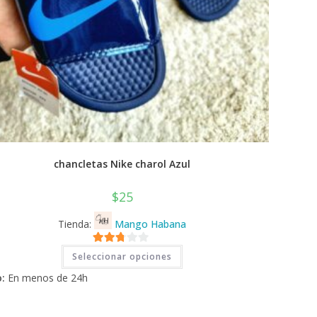
chancletas Nike charol Azul
$
25
Tienda:
Mango Habana
Este
2.71
Seleccionar opciones
producto
tiene
de 5
:
En menos de 24h
múltiples
variantes.
Las
opciones