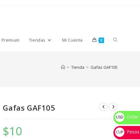
Alternar
s Premium
Tiendas
Mi Cuenta
0
búsqueda
>
Tienda
>
Gafas GAF105
de
Gafas GAF105
la
Dolar 
USD
$
$
10
Pesos
web
CUP