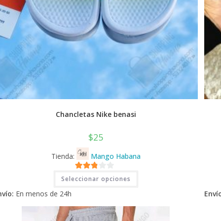
Chancletas Nike benasi
$
25
Tienda:
Mango Habana
Este
2.71
Seleccionar opciones
producto
tiene
de 5
nvío:
En menos de 24h
Envío
múltiples
variantes.
Las
opciones