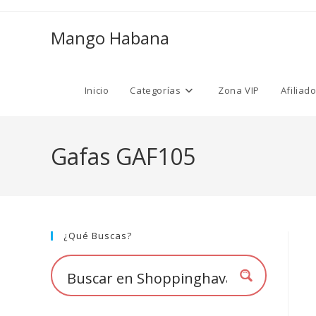
Ir
al
Mango Habana
contenido
Inicio
Categorías
Zona VIP
Afiliad
Gafas GAF105
¿Qué Buscas?