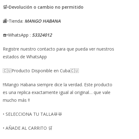
💰
🛒•Devolución o cambio no permitido
cup
🏬•
Tienda:
MANGO HABANA
☎️
•WhatsApp :
53324012
Registre nuestro contacto para que pueda ver nuestros
estados de WhatsApp
🇨🇺Producto Disponible en Cuba🇨🇺
‼️Mango Habana siempre dice la verdad. Este producto
es una replica exactamente igual al original… que vale
mucho más ‼️
• SELECCIONA TU TALLA🥁🥁
• AÑADE AL CARRITO 🛒