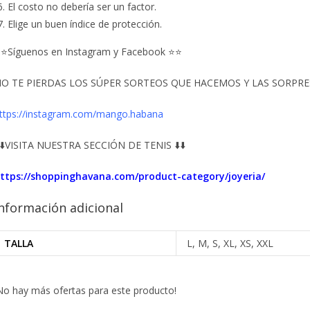
El costo no debería ser un factor.
Elige un buen índice de protección.
⭐Síguenos en Instagram y Facebook ⭐⭐
O TE PIERDAS LOS SÚPER SORTEOS QUE HACEMOS Y LAS SORPRESA
ttps://instagram.com/mango.habana
️⬇️VISITA NUESTRA SECCIÓN DE TENIS ⬇️⬇️
ttps://shoppinghavana.com/product-category/joyeria/
nformación adicional
TALLA
L, M, S, XL, XS, XXL
No hay más ofertas para este producto!