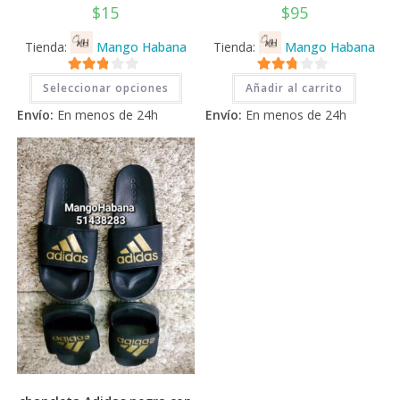
$
15
$
95
Tienda:
Mango Habana
Tienda:
Mango Habana
Este
2.71
2.71
Seleccionar opciones
Añadir al carrito
producto
tiene
de 5
de 5
Envío:
En menos de 24h
Envío:
En menos de 24h
múltiples
variantes.
Las
opciones
se
pueden
elegir
en
la
página
de
producto