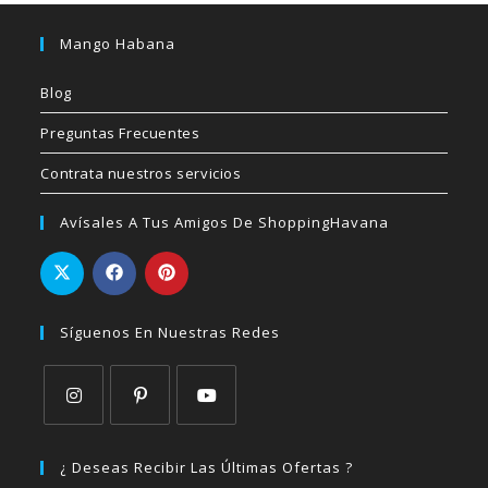
Mango Habana
Blog
Preguntas Frecuentes
Contrata nuestros servicios
Avísales A Tus Amigos De ShoppingHavana
Síguenos En Nuestras Redes
Se
Se
Se
abre
abre
abre
¿ Deseas Recibir Las Últimas Ofertas ?