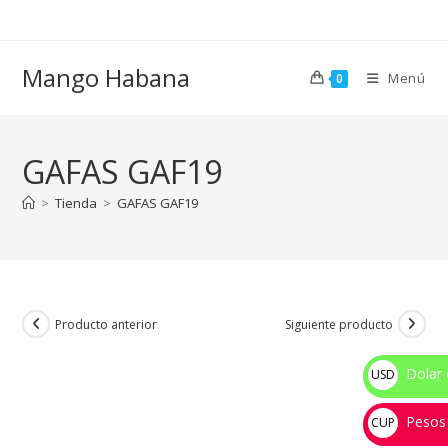
Ir
al
contenido
Mango Habana
Menú
0
GAFAS GAF19
>
Tienda
>
GAFAS GAF19
Producto anterior
Siguiente producto
Dolar 
USD
$
Pesos
CUP