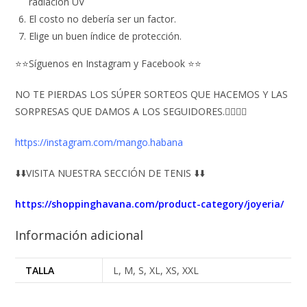
radiación UV
El costo no debería ser un factor.
Elige un buen índice de protección.
⭐⭐Síguenos en Instagram y Facebook ⭐⭐
NO TE PIERDAS LOS SÚPER SORTEOS QUE HACEMOS Y LAS
SORPRESAS QUE DAMOS A LOS SEGUIDORES.👇🏻👇🏻
https://instagram.com/mango.habana
⬇️⬇️VISITA NUESTRA SECCIÓN DE TENIS ⬇️⬇️
https://shoppinghavana.com/product-category/joyeria/
Información adicional
TALLA
L, M, S, XL, XS, XXL