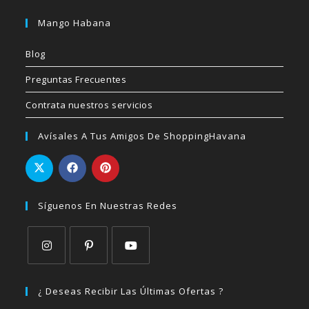
Mango Habana
Blog
Preguntas Frecuentes
Contrata nuestros servicios
Avísales A Tus Amigos De ShoppingHavana
Síguenos En Nuestras Redes
Se
Se
Se
abre
abre
abre
¿ Deseas Recibir Las Últimas Ofertas ?
en
en
en