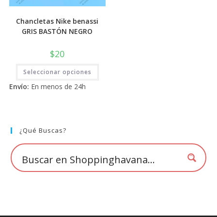
Chancletas Nike benassi
GRIS BASTÓN NEGRO
$
20
Este
Seleccionar opciones
producto
tiene
Envío:
En menos de 24h
múltiples
variantes.
Las
opciones
se
pueden
elegir
¿Qué Buscas?
en
la
página
de
producto