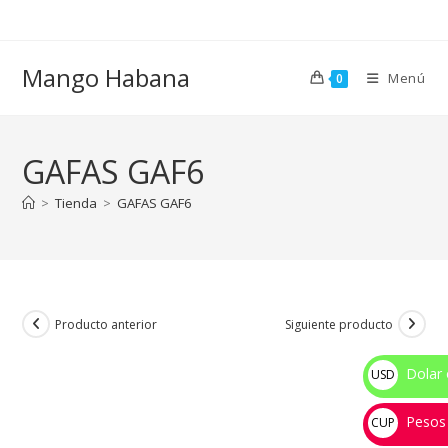
Ir
al
contenido
Mango Habana
Menú
0
GAFAS GAF6
>
Tienda
>
GAFAS GAF6
Producto anterior
Siguiente producto
Dolar 
USD
$
Pesos
CUP