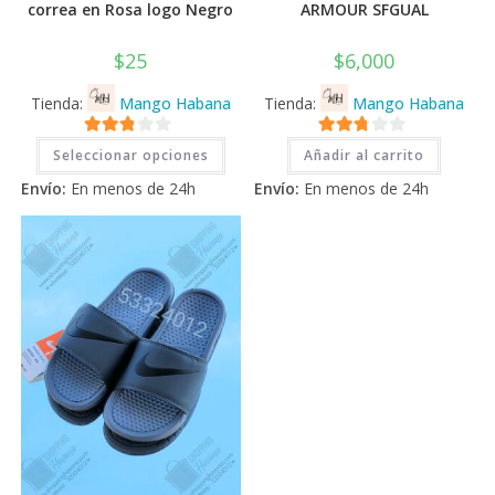
correa en Rosa logo Negro
ARMOUR SFGUAL
$
25
$
6,000
Tienda:
Mango Habana
Tienda:
Mango Habana
Este
2.71
2.71
Seleccionar opciones
Añadir al carrito
producto
tiene
de 5
de 5
Envío:
En menos de 24h
Envío:
En menos de 24h
múltiples
variantes.
Las
opciones
se
pueden
elegir
en
la
página
de
producto