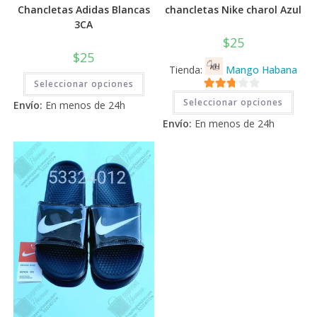
Chancletas Adidas Blancas
chancletas Nike charol Azul
3CA
$
25
$
25
Tienda:
Mango Habana
Este
Seleccionar opciones
producto
Este
tiene
2.71
Seleccionar opciones
prod
Envío:
En menos de 24h
múltiples
tiene
de 5
variantes.
Envío:
En menos de 24h
múlti
Las
varia
opciones
Las
se
opci
pueden
se
elegir
pued
en
elegi
la
en
página
la
de
pági
producto
de
prod