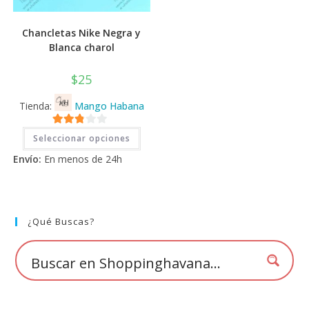
Chancletas Nike Negra y
Blanca charol
$
25
Tienda:
Mango Habana
Este
2.71
Seleccionar opciones
producto
tiene
de 5
Envío:
En menos de 24h
múltiples
variantes.
Las
opciones
se
pueden
elegir
¿Qué Buscas?
en
la
página
de
producto