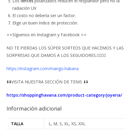
Los
lentes
polarizados reducen el resplandor pero no la
radiación UV
El costo no debería ser un factor.
Elige un buen índice de protección.
⭐⭐Síguenos en Instagram y Facebook ⭐⭐
NO TE PIERDAS LOS SÚPER SORTEOS QUE HACEMOS Y LAS
SORPRESAS QUE DAMOS A LOS SEGUIDORES.👇🏻👇🏻
https://instagram.com/mango.habana
⬇️⬇️VISITA NUESTRA SECCIÓN DE TENIS ⬇️⬇️
https://shoppinghavana.com/product-category/joyeria/
Información adicional
TALLA
L, M, S, XL, XS, XXL