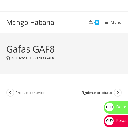
Ir
al
contenido
Mango Habana
Menú
0
Gafas GAF8
>
Tienda
>
Gafas GAF8
Producto anterior
Siguiente producto
Dolar 
USD
$
Pesos
CUP