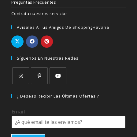
Preguntas Frecuentes
Contrata nuestros servicios
Avísales A Tus Amigos De ShoppingHavana
Síguenos En Nuestras Redes
Se
Se
Se
abre
abre
abre
¿ Deseas Recibir Las Últimas Ofertas ?
en
en
en
una
una
una
Email
nueva
nueva
nueva
pestaña
pestaña
pestaña