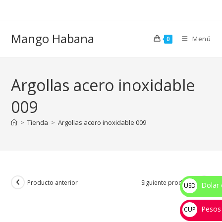
Ir
al
contenido
Mango Habana
Menú
0
Argollas acero inoxidable
009
>
Tienda
>
Argollas acero inoxidable 009
Producto anterior
Siguiente producto
Dolar 
USD
$
Pesos
CUP