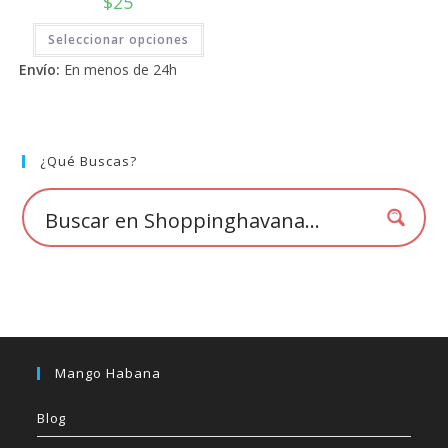
$
25
Este
Seleccionar opciones
producto
tiene
Envío:
En menos de 24h
múltiples
variantes.
Las
opciones
se
pueden
elegir
¿Qué Buscas?
en
la
página
de
producto
Mango Habana
Blog