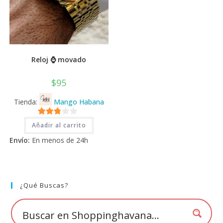
Reloj ⌚ movado
$
95
Tienda:
Mango Habana
2.71
Añadir al carrito
de 5
Envío:
En menos de 24h
¿Qué Buscas?