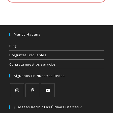
Mango Habana
Blog
Preguntas Frecuentes
Contrata nuestros servicios
Síguenos En Nuestras Redes
Se
Se
Se
abre
abre
abre
¿ Deseas Recibir Las Últimas Ofertas ?
en
en
en