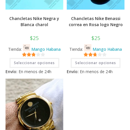
Chancletas Nike Negra y
Chancletas Nike Benassi
Blanca charol
correa en Rosa logo Negro
$
25
$
25
Tienda:
Mango Habana
Tienda:
Mango Habana
Este
Este
2.71
2.71
Seleccionar opciones
Seleccionar opciones
producto
prod
tiene
tiene
de 5
de 5
Envío:
En menos de 24h
Envío:
En menos de 24h
múltiples
múlti
variantes.
varia
Las
Las
opciones
opci
se
se
pueden
pued
elegir
elegi
en
en
la
la
página
pági
de
de
producto
prod