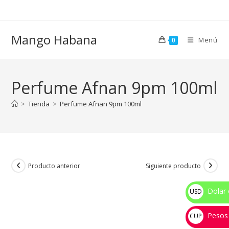
Ir
al
contenido
Mango Habana
Menú
0
Perfume Afnan 9pm 100ml
>
Tienda
>
Perfume Afnan 9pm 100ml
Producto anterior
Siguiente producto
Dolar 
USD
$
Pesos
CUP