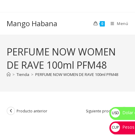
Ir
al
contenido
Mango Habana
Menú
0
PERFUME NOW WOMEN
DE RAVE 100ml PFM48
>
Tienda
>
PERFUME NOW WOMEN DE RAVE 100ml PFM48
Producto anterior
Siguiente producto
Dolar 
USD
$
Pesos
CUP