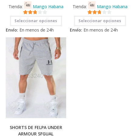
Tienda:
Mango Habana
Tienda:
Mango Habana
Este
Este
2.71
2.71
Seleccionar opciones
Seleccionar opciones
producto
prod
tiene
tiene
de 5
de 5
Envío:
En menos de 24h
Envío:
En menos de 24h
múltiples
múlti
variantes.
varia
Las
Las
opciones
opci
se
se
pueden
pued
elegir
elegi
en
en
la
la
página
pági
de
de
producto
prod
SHORTS DE FELPA UNDER
ARMOUR SFGUAL