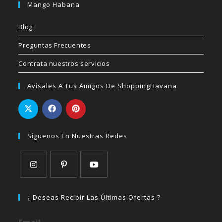
Mango Habana
Blog
Preguntas Frecuentes
Contrata nuestros servicios
Avísales A Tus Amigos De ShoppingHavana
Síguenos En Nuestras Redes
Se
Se
Se
abre
abre
abre
¿ Deseas Recibir Las Últimas Ofertas ?
en
en
en
una
una
una