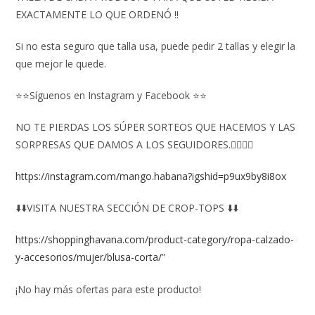
EXACTAMENTE LO QUE ORDENÓ ‼️
Si no esta seguro que talla usa, puede pedir 2 tallas y elegir la
que mejor le quede.
⭐⭐Síguenos en Instagram y Facebook ⭐⭐
NO TE PIERDAS LOS SÚPER SORTEOS QUE HACEMOS Y LAS
SORPRESAS QUE DAMOS A LOS SEGUIDORES.👇🏻👇🏻
https://instagram.com/mango.habana?igshid=p9ux9by8i8ox
⬇️⬇️VISITA NUESTRA SECCIÓN DE CROP-TOPS ⬇️⬇️
https://shoppinghavana.com/product-category/ropa-calzado-
y-accesorios/mujer/blusa-corta/
”
¡No hay más ofertas para este producto!