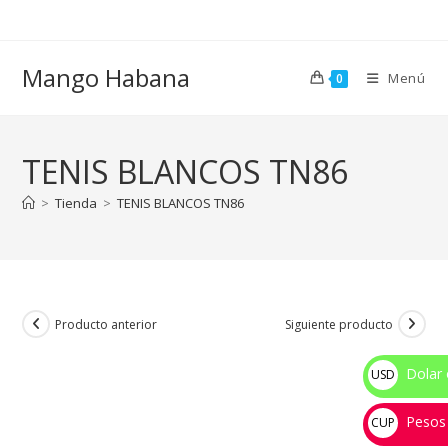
Ir
al
contenido
Mango Habana
Menú
0
TENIS BLANCOS TN86
>
Tienda
>
TENIS BLANCOS TN86
Producto anterior
Siguiente producto
Dolar 
USD
$
Pesos
CUP