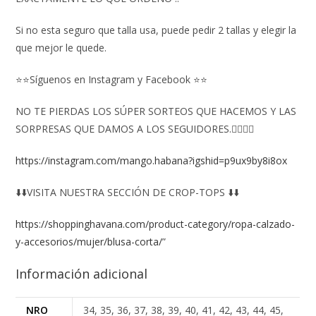
Si no esta seguro que talla usa, puede pedir 2 tallas y elegir la
que mejor le quede.
⭐⭐Síguenos en Instagram y Facebook ⭐⭐
NO TE PIERDAS LOS SÚPER SORTEOS QUE HACEMOS Y LAS
SORPRESAS QUE DAMOS A LOS SEGUIDORES.👇🏻👇🏻
https://instagram.com/mango.habana?igshid=p9ux9by8i8ox
⬇️⬇️VISITA NUESTRA SECCIÓN DE CROP-TOPS ⬇️⬇️
https://shoppinghavana.com/product-category/ropa-calzado-
y-accesorios/mujer/blusa-corta/
”
Información adicional
NRO
34, 35, 36, 37, 38, 39, 40, 41, 42, 43, 44, 45,