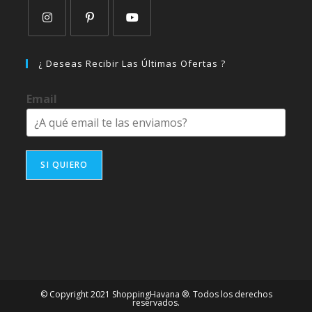
Se
Se
Se
abre
abre
abre
¿ Deseas Recibir Las Últimas Ofertas ?
en
en
en
una
una
una
Email
nueva
nueva
nueva
pestaña
pestaña
pestaña
SI QUIERO
© Copyright 2021 ShoppingHavana ®. Todos los derechos
reservados.