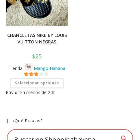
CHANCLETAS NIKE BY LOUIS
VUITTON NEGRAS
$
25
Tienda:
Mango Habana
Este
2.71
Seleccionar opciones
producto
tiene
de 5
Envío:
En menos de 24h
múltiples
variantes.
Las
opciones
se
pueden
elegir
¿Qué Buscas?
en
la
página
de