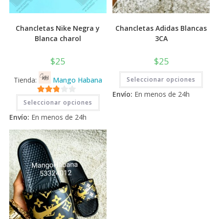
Chancletas Nike Negra y
Chancletas Adidas Blancas
Blanca charol
3CA
$
25
$
25
Este
Tienda:
Mango Habana
Seleccionar opciones
prod
tiene
Envío:
En menos de 24h
múlti
Este
2.71
varia
Seleccionar opciones
producto
Las
tiene
de 5
opci
Envío:
En menos de 24h
múltiples
se
variantes.
pued
Las
elegi
opciones
en
se
la
pueden
pági
elegir
de
en
prod
la
página
de
producto