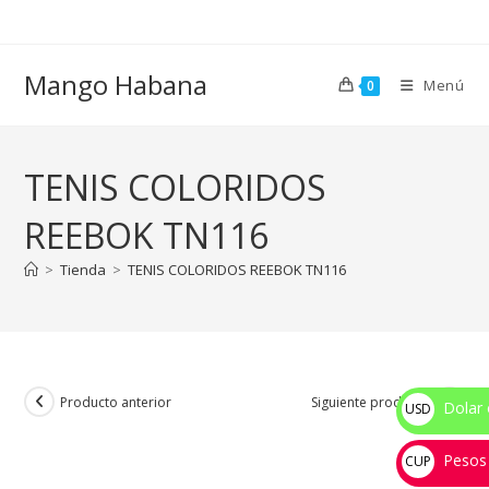
Ir
al
contenido
Mango Habana
Menú
0
TENIS COLORIDOS
REEBOK TN116
>
Tienda
>
TENIS COLORIDOS REEBOK TN116
Producto anterior
Siguiente producto
Dolar 
USD
$
Pesos
CUP