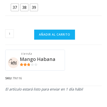
37
38
39
TENIS
AÑADIR AL CARRITO
COLORIDOS
REEBOK
TN116
tienda
cantidad
Mango Habana
2.71
de 5
SKU:
TN116
El artículo estará listo para enviar en 1 día hábil