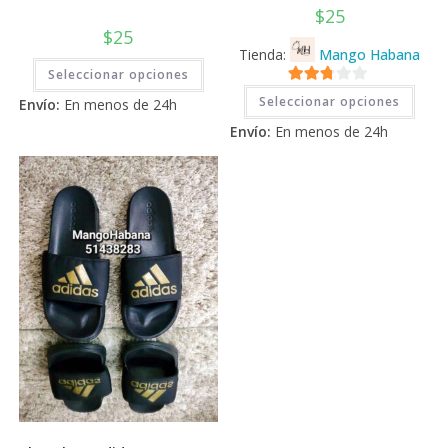
$
25
$
25
Tienda:
Mango Habana
Este
Seleccionar opciones
producto
Este
tiene
2.71
Seleccionar opciones
prod
Envío:
En menos de 24h
múltiples
tiene
de 5
variantes.
Envío:
En menos de 24h
múlti
Las
varia
opciones
Las
se
opci
pueden
se
elegir
pued
en
elegi
la
en
página
la
de
pági
producto
de
prod