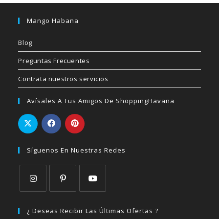
Mango Habana
Blog
Preguntas Frecuentes
Contrata nuestros servicios
Avísales A Tus Amigos De ShoppingHavana
Síguenos En Nuestras Redes
Se
Se
Se
abre
abre
abre
¿ Deseas Recibir Las Últimas Ofertas ?