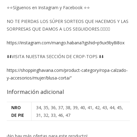
⭐⭐Síguenos en Instagram y Facebook ⭐⭐
NO TE PIERDAS LOS SÚPER SORTEOS QUE HACEMOS Y LAS
SORPRESAS QUE DAMOS A LOS SEGUIDORES.👇🏻👇🏻
https://instagram.com/mango.habana?igshid=p9ux9by8i8ox
⬇️⬇️VISITA NUESTRA SECCIÓN DE CROP-TOPS ⬇️⬇️
https://shoppinghavana.com/product-category/ropa-calzado-
y-accesorios/mujer/blusa-corta/
”
Información adicional
NRO
34, 35, 36, 37, 38, 39, 40, 41, 42, 43, 44, 45,
DE PIE
31, 32, 33, 46, 47
¡No hay más ofertas para este producto!