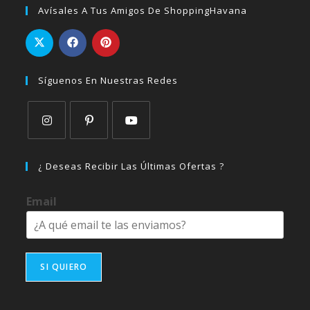
Avísales A Tus Amigos De ShoppingHavana
Síguenos En Nuestras Redes
Se
Se
Se
abre
abre
abre
¿ Deseas Recibir Las Últimas Ofertas ?
en
en
en
una
una
una
Email
nueva
nueva
nueva
pestaña
pestaña
pestaña
SI QUIERO