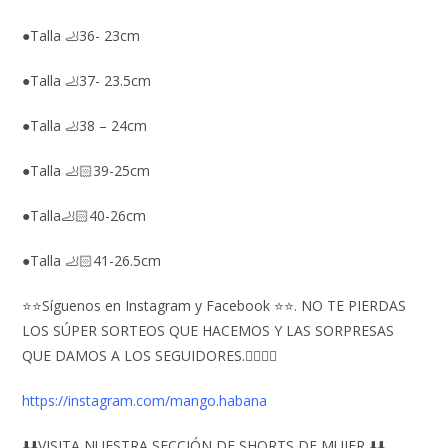
●Talla 🦶36- 23cm
●Talla 🦶37- 23.5cm
●Talla 🦶38 – 24cm
●Talla 🦶🏻39-25cm
●Talla🦶🏻40-26cm
●Talla 🦶🏻41-26.5cm
⭐⭐Síguenos en Instagram y Facebook ⭐⭐. NO TE PIERDAS
LOS SÚPER SORTEOS QUE HACEMOS Y LAS SORPRESAS
QUE DAMOS A LOS SEGUIDORES.👇🏻👇🏻
https://instagram.com/mango.habana
⬇️⬇️VISITA NUESTRA SECCIÓN DE SHORTS DE MUJER ⬇️⬇️