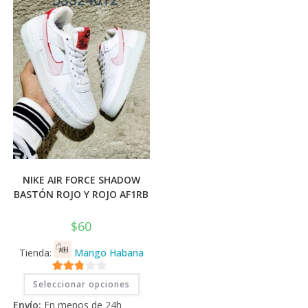
elegi
en
la
pági
de
prod
NIKE AIR FORCE SHADOW
BASTÓN ROJO Y ROJO AF1RB
$
60
Tienda:
Mango Habana
Este
2.71
Seleccionar opciones
producto
tiene
de 5
Envío:
En menos de 24h
múltiples