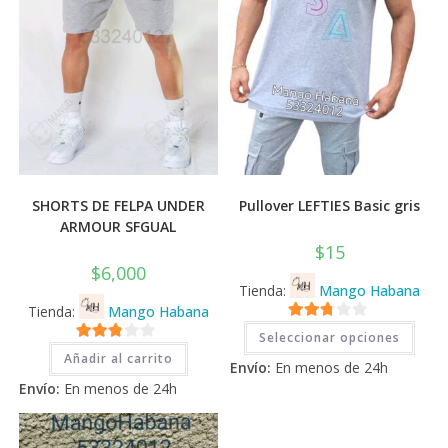
SHORTS DE FELPA UNDER
Pullover LEFTIES Basic gris
ARMOUR SFGUAL
$
15
$
6,000
Tienda:
Mango Habana
Tienda:
Mango Habana
Este
2.71
Seleccionar opciones
prod
2.71
tiene
de 5
Añadir al carrito
Envío:
En menos de 24h
múlti
de 5
varia
Envío:
En menos de 24h
Las
opci
se
pued