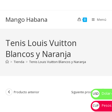
Ir
al
contenido
Mango Habana
Menú
0
Tenis Louis Vuitton
Blancos y Naranja
>
Tienda
>
Tenis Louis Vuitton Blancos y Naranja
Producto anterior
Siguiente producto
Dolar 
USD
$
Pesos
CUP