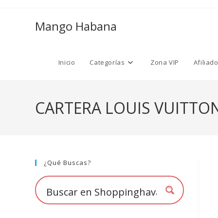
Ir
al
Mango Habana
contenido
Inicio
Categorías
Zona VIP
Afiliad
CARTERA LOUIS VUITTO
¿Qué Buscas?