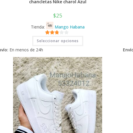
chancletas Nike charol Azul
$
25
Tienda:
Mango Habana
Este
2.71
Seleccionar opciones
producto
tiene
de 5
nvío:
En menos de 24h
Envío
múltiples
variantes.
Las
opciones
se
pueden
elegir
en
la
página
de
producto