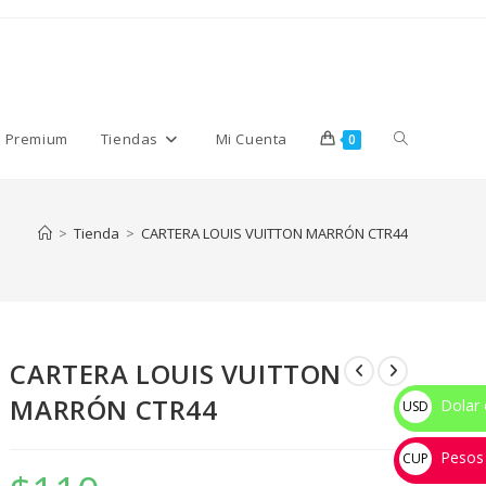
Alternar
s Premium
Tiendas
Mi Cuenta
0
búsqueda
>
Tienda
>
CARTERA LOUIS VUITTON MARRÓN CTR44
de
CARTERA LOUIS VUITTON
la
MARRÓN CTR44
Dolar 
USD
$
Pesos
web
CUP