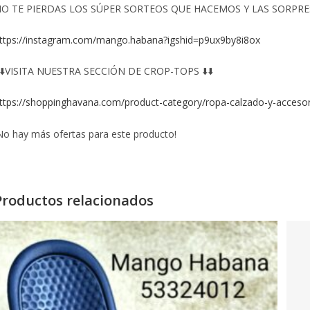
O TE PIERDAS LOS SÚPER SORTEOS QUE HACEMOS Y LAS SORPRESA
ttps://instagram.com/mango.habana?igshid=p9ux9by8i8ox
️⬇️VISITA NUESTRA SECCIÓN DE CROP-TOPS ⬇️⬇️
ttps://shoppinghavana.com/product-category/ropa-calzado-y-accesor
No hay más ofertas para este producto!
Productos relacionados