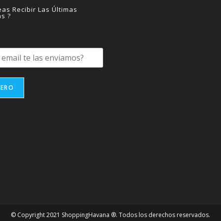
la
página
as Recibir Las Últimas
de
as ?
producto
IERO
© Copyright 2021 ShoppingHavana ®. Todos los derechos reservados.