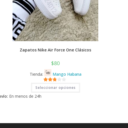
Zapatos Nike Air Force One Clásicos
$
80
Tienda:
Mango Habana
Este
2.71
Seleccionar opciones
producto
tiene
de 5
nvío:
En menos de 24h
múltiples
variantes.
Las
opciones
se
pueden
elegir
en