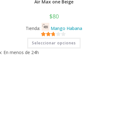
Air Max one Beige
$
80
Tienda:
Mango Habana
Este
2.71
Seleccionar opciones
producto
tiene
de 5
:
En menos de 24h
múltiples
variantes.
Las
opciones
se
pueden
elegir
en
la
página
de
producto