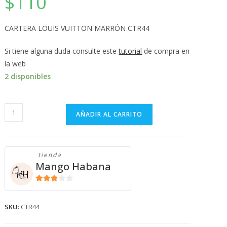
$
110
💰
cup
CARTERA LOUIS VUITTON MARRÓN CTR44
Si tiene alguna duda consulte este
tutorial
de compra en
la web
2 disponibles
CARTERA
AÑADIR AL CARRITO
LOUIS
VUITTON
MARRÓN
tienda
CTR44
Mango Habana
cantidad
2.71
de 5
SKU:
CTR44