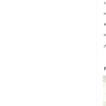
N
h
⬇
h
¡