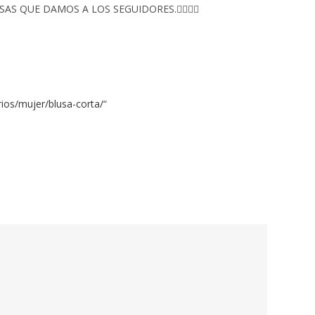
S QUE DAMOS A LOS SEGUIDORES.👇🏻👇🏻
ios/mujer/blusa-corta/
“