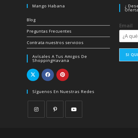
Mango Habana
¿ Dese
Ofert
Blog
Email
Preguntas Frecuentes
Contrata nuestros servicios
SI QU
Avísales A Tus Amigos De
ShoppingHavana
Síguenos En Nuestras Redes
Se
Se
Se
abre
abre
abre
en
en
en