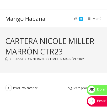
Ir
al
contenido
Mango Habana
Menú
0
CARTERA NICOLE MILLER
MARRÓN CTR23
>
Tienda
>
CARTERA NICOLE MILLER MARRÓN CTR23
Producto anterior
Siguiente producto
Dolar 
USD
$
Pesos
CUP