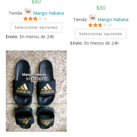
$
80
$
80
Tienda:
Mango Habana
Tienda:
Mango Habana
Este
2.71
Seleccionar opciones
producto
Este
2.71
tiene
de 5
Seleccionar opciones
prod
Envío:
En menos de 24h
múltiples
tiene
de 5
variantes.
Envío:
En menos de 24h
múlti
Las
varia
opciones
Las
se
opci
pueden
se
elegir
pued
en
elegi
la
en
página
la
de
pági
producto
de
prod