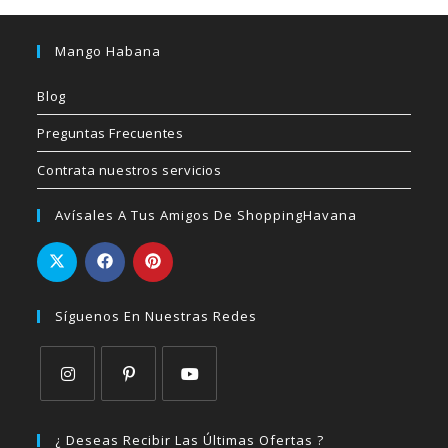
Mango Habana
Blog
Preguntas Frecuentes
Contrata nuestros servicios
Avísales A Tus Amigos De ShoppingHavana
Síguenos En Nuestras Redes
Se
Se
Se
abre
abre
abre
¿ Deseas Recibir Las Últimas Ofertas ?