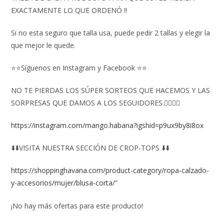
EXACTAMENTE LO QUE ORDENÓ ‼️
Si no esta seguro que talla usa, puede pedir 2 tallas y elegir la
que mejor le quede.
⭐⭐Síguenos en Instagram y Facebook ⭐⭐
NO TE PIERDAS LOS SÚPER SORTEOS QUE HACEMOS Y LAS
SORPRESAS QUE DAMOS A LOS SEGUIDORES.👇🏻👇🏻
https://instagram.com/mango.habana?igshid=p9ux9by8i8ox
⬇️⬇️VISITA NUESTRA SECCIÓN DE CROP-TOPS ⬇️⬇️
https://shoppinghavana.com/product-category/ropa-calzado-
y-accesorios/mujer/blusa-corta/
”
¡No hay más ofertas para este producto!