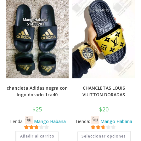
chancleta Adidas negra con
CHANCLETAS LOUIS
logo dorado 1ca40
VUITTON DORADAS
$
25
$
20
Tienda:
Mango Habana
Tienda:
Mango Habana
Este
2.71
2.71
Añadir al carrito
Seleccionar opciones
prod
de 5
de 5