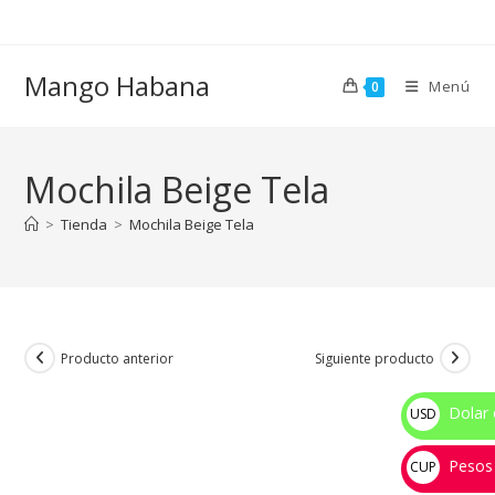
Ir
al
contenido
Mango Habana
Menú
0
Mochila Beige Tela
>
Tienda
>
Mochila Beige Tela
Producto anterior
Siguiente producto
Dolar 
USD
$
Pesos
CUP