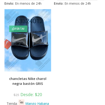
tiene
Envío:
En menos de 24h
Envío:
En menos de 24h
múlti
varia
Las
opci
se
pued
elegi
en
¡OFERTA!
la
pági
de
prod
chancletas Nike charol
negra bastón GRIS
Desde:
$
20
$
25
Tienda:
Mango Habana