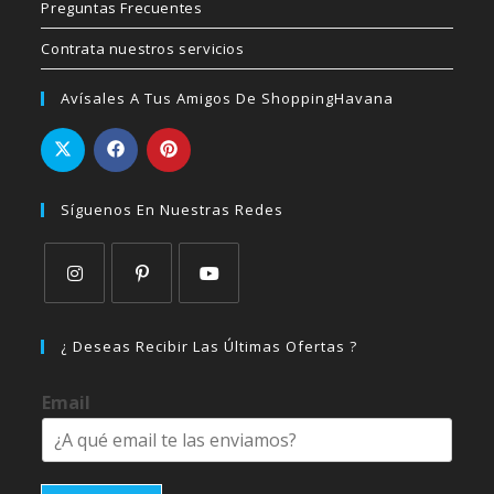
Preguntas Frecuentes
Contrata nuestros servicios
Avísales A Tus Amigos De ShoppingHavana
Síguenos En Nuestras Redes
Se
Se
Se
abre
abre
abre
¿ Deseas Recibir Las Últimas Ofertas ?
en
en
en
una
una
una
Email
nueva
nueva
nueva
pestaña
pestaña
pestaña