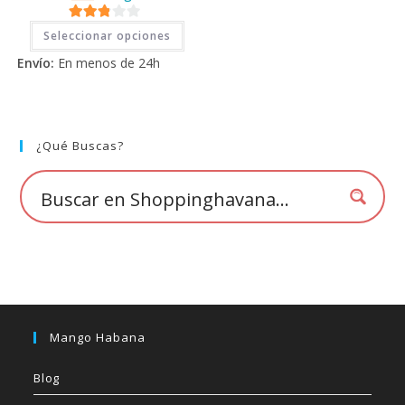
Este
2.71
Seleccionar opciones
producto
tiene
de 5
Envío:
En menos de 24h
múltiples
variantes.
Las
opciones
se
pueden
elegir
¿Qué Buscas?
en
la
página
de
producto
Mango Habana
Blog