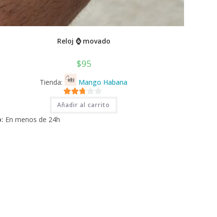
Reloj ⌚ movado
$
95
Tienda:
Mango Habana
2.71
Añadir al carrito
de 5
:
En menos de 24h