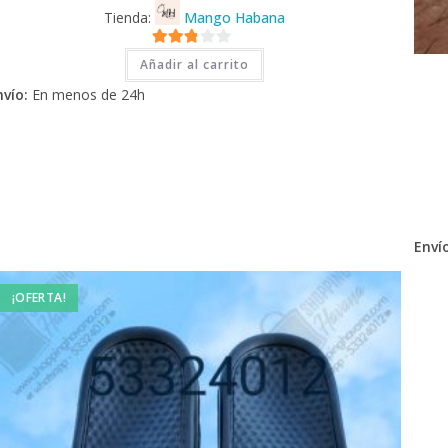
Tienda:
Mango Habana
2.71
Añadir al carrito
de 5
nvío:
En menos de 24h
Envío
¡OFERTA!