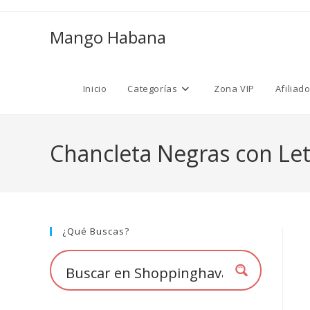
Ir
al
Mango Habana
contenido
Inicio
Categorías
Zona VIP
Afiliad
Chancleta Negras con Le
¿Qué Buscas?