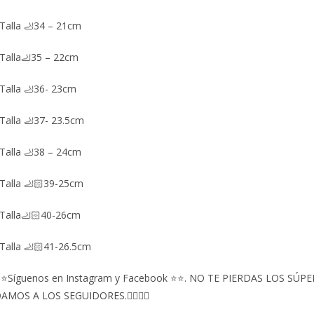
Talla 🦶34 – 21cm
Talla🦶35 – 22cm
Talla 🦶36- 23cm
Talla 🦶37- 23.5cm
Talla 🦶38 – 24cm
Talla 🦶🏻39-25cm
Talla🦶🏻40-26cm
Talla 🦶🏻41-26.5cm
⭐Síguenos en Instagram y Facebook ⭐⭐. NO TE PIERDAS LOS S
AMOS A LOS SEGUIDORES.👇🏻👇🏻