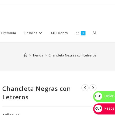
Alternar
s Premium
Tiendas
Mi Cuenta
0
búsqueda
>
Tienda
>
Chancleta Negras con Letreros
de
Chancleta Negras con
la
Letreros
Dolar 
USD
$
Pesos
web
CUP
Tallas: 41