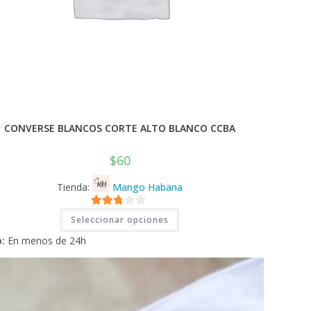
CONVERSE BLANCOS CORTE ALTO BLANCO CCBA
$
60
Tienda:
Mango Habana
Este
2.71
Seleccionar opciones
producto
tiene
de 5
:
En menos de 24h
múltiples
variantes.
Las
opciones
se
pueden
elegir
en