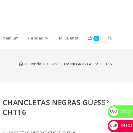
Alternar
s Premium
Tiendas
Mi Cuenta
0
búsqueda
>
Tienda
>
CHANCLETAS NEGRAS GUESS CHT16
de
CHANCLETAS NEGRAS GUESS
la
CHT16
Dolar 
USD
$
Pesos
web
CUP
CHANCLETAS NEGRAS GUESS CHT16