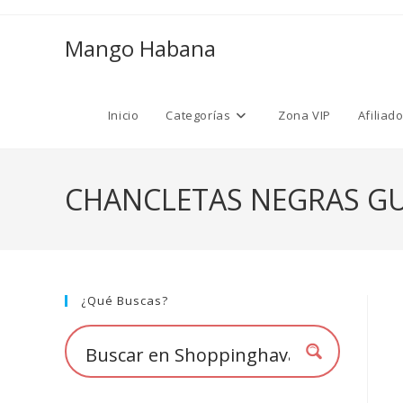
Ir
al
Mango Habana
contenido
Inicio
Categorías
Zona VIP
Afiliad
CHANCLETAS NEGRAS GU
¿Qué Buscas?