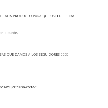
 DE CADA PRODUCTO PARA QUE USTED RECIBA
or le quede.
S QUE DAMOS A LOS SEGUIDORES.👇🏻👇🏻
ios/mujer/blusa-corta/
”