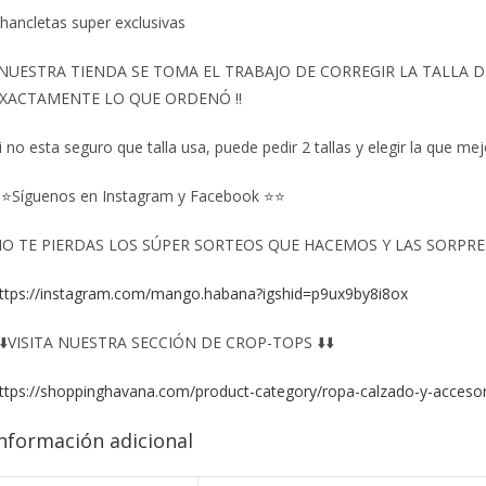
hancletas super exclusivas
️NUESTRA TIENDA SE TOMA EL TRABAJO DE CORREGIR LA TALLA
XACTAMENTE LO QUE ORDENÓ ‼️
i no esta seguro que talla usa, puede pedir 2 tallas y elegir la que mej
⭐Síguenos en Instagram y Facebook ⭐⭐
O TE PIERDAS LOS SÚPER SORTEOS QUE HACEMOS Y LAS SORPRESA
ttps://instagram.com/mango.habana?igshid=p9ux9by8i8ox
️⬇️VISITA NUESTRA SECCIÓN DE CROP-TOPS ⬇️⬇️
ttps://shoppinghavana.com/product-category/ropa-calzado-y-accesor
nformación adicional