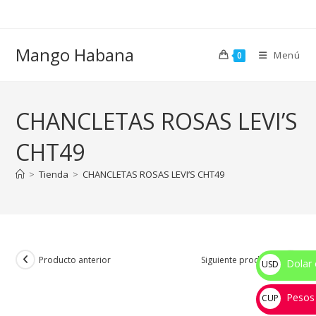
Ir
al
contenido
Mango Habana
Menú
0
CHANCLETAS ROSAS LEVI’S
CHT49
>
Tienda
>
CHANCLETAS ROSAS LEVI’S CHT49
Producto anterior
Siguiente producto
Dolar 
USD
$
Pesos
CUP