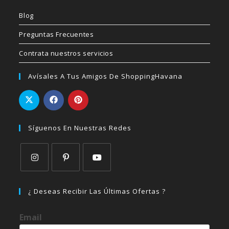
Blog
Preguntas Frecuentes
Contrata nuestros servicios
Avísales A Tus Amigos De ShoppingHavana
Síguenos En Nuestras Redes
Se
Se
Se
abre
abre
abre
¿ Deseas Recibir Las Últimas Ofertas ?
en
en
en
una
una
una
Email
nueva
nueva
nueva