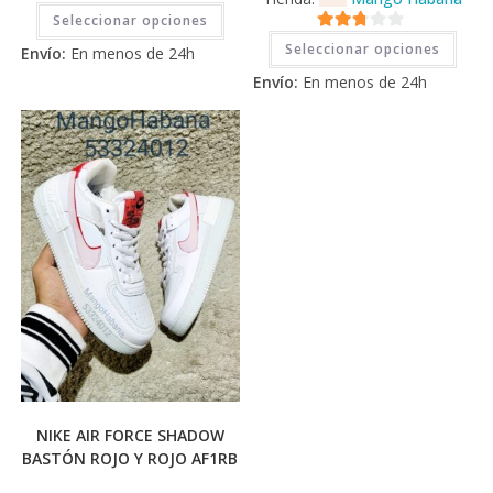
Este
Seleccionar opciones
producto
Este
tiene
2.71
Seleccionar opciones
prod
Envío:
En menos de 24h
múltiples
tiene
de 5
variantes.
Envío:
En menos de 24h
múlti
Las
varia
opciones
Las
se
opci
pueden
se
elegir
pued
en
elegi
la
en
página
la
de
pági
producto
de
prod
NIKE AIR FORCE SHADOW
BASTÓN ROJO Y ROJO AF1RB