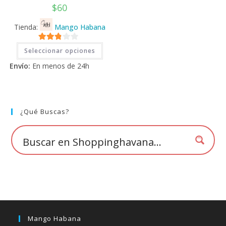
$
60
Tienda:
Mango Habana
Este
2.71
Seleccionar opciones
producto
tiene
de 5
Envío:
En menos de 24h
múltiples
variantes.
Las
opciones
se
pueden
elegir
¿Qué Buscas?
en
la
página
de
producto
Mango Habana