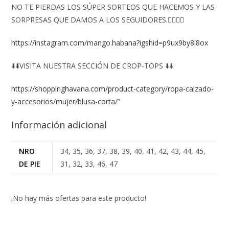
NO TE PIERDAS LOS SÚPER SORTEOS QUE HACEMOS Y LAS
SORPRESAS QUE DAMOS A LOS SEGUIDORES.👇🏻👇🏻
https://instagram.com/mango.habana?igshid=p9ux9by8i8ox
⬇️⬇️VISITA NUESTRA SECCIÓN DE CROP-TOPS ⬇️⬇️
https://shoppinghavana.com/product-category/ropa-calzado-
y-accesorios/mujer/blusa-corta/
”
Información adicional
NRO
34, 35, 36, 37, 38, 39, 40, 41, 42, 43, 44, 45,
DE PIE
31, 32, 33, 46, 47
¡No hay más ofertas para este producto!