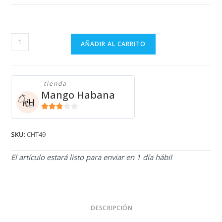
CHANCLETAS
AÑADIR AL CARRITO
ROSAS
LEVI'S
CHT49
tienda
cantidad
Mango Habana
2.71
de 5
SKU:
CHT49
El artículo estará listo para enviar en 1 día hábil
DESCRIPCIÓN