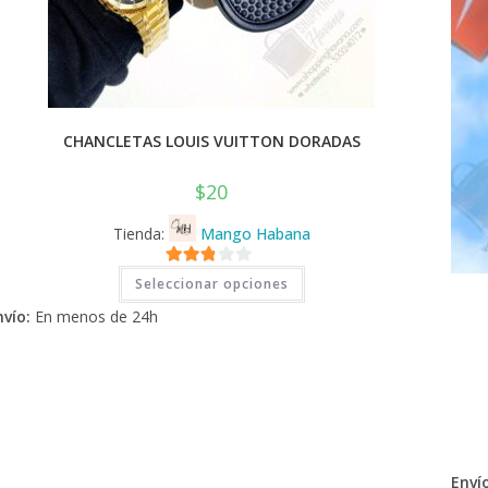
CHANCLETAS LOUIS VUITTON DORADAS
$
20
Tienda:
Mango Habana
Este
2.71
Seleccionar opciones
producto
tiene
de 5
nvío:
En menos de 24h
múltiples
variantes.
Las
opciones
se
pueden
elegir
en
la
página
de
Envío
producto