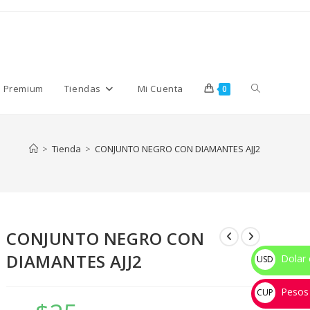
Alternar
s Premium
Tiendas
Mi Cuenta
0
búsqueda
>
Tienda
>
CONJUNTO NEGRO CON DIAMANTES AJJ2
de
CONJUNTO NEGRO CON
la
DIAMANTES AJJ2
Dolar 
USD
$
Pesos
web
CUP