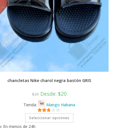
chancletas Nike charol negra bastón GRIS
Desde:
$
20
$
25
Tienda:
Mango Habana
Este
2.71
Seleccionar opciones
producto
tiene
de 5
:
En menos de 24h
múltiples