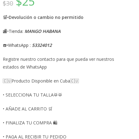
$
25
💰
$
30
cup
🛒•Devolución o cambio no permitido
🏬•
Tienda:
MANGO HABANA
☎️
•WhatsApp :
53324012
Registre nuestro contacto para que pueda ver nuestros
estados de WhatsApp
🇨🇺Producto Disponible en Cuba🇨🇺
• SELECCIONA TU TALLA🥁🥁
• AÑADE AL CARRITO 🛒
• FINALIZA TU COMPRA 🛍
• PAGA AL RECIBIR TU PEDIDO