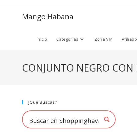
Ir
al
Mango Habana
contenido
Inicio
Categorías
Zona VIP
Afiliad
CONJUNTO NEGRO CON D
¿Qué Buscas?