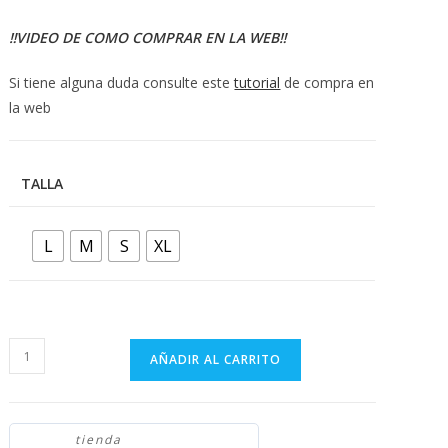
‼️VIDEO DE COMO COMPRAR EN LA WEB‼️
Si tiene alguna duda consulte este
tutorial
de compra en
la web
TALLA
L
M
S
XL
CONJUNTO
AÑADIR AL CARRITO
NEGRO
CON
DIAMANTES
tienda