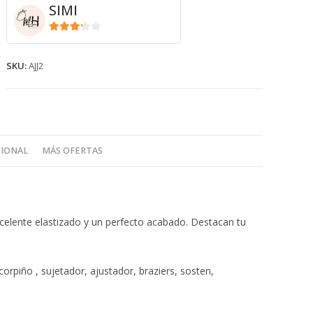
AJJ2
SIMI
cantidad
3.11
de
5
SKU:
AJJ2
CIONAL
MÁS OFERTAS
xcelente elastizado y un perfecto acabado. Destacan tu
rpiño , sujetador, ajustador, braziers, sosten,