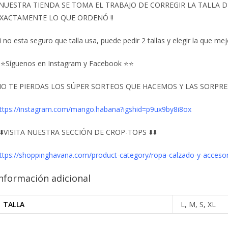
️NUESTRA TIENDA SE TOMA EL TRABAJO DE CORREGIR LA TALLA
XACTAMENTE LO QUE ORDENÓ ‼️
i no esta seguro que talla usa, puede pedir 2 tallas y elegir la que mej
⭐Síguenos en Instagram y Facebook ⭐⭐
O TE PIERDAS LOS SÚPER SORTEOS QUE HACEMOS Y LAS SORPRESA
ttps://instagram.com/mango.habana?igshid=p9ux9by8i8ox
️⬇️VISITA NUESTRA SECCIÓN DE CROP-TOPS ⬇️⬇️
ttps://shoppinghavana.com/product-category/ropa-calzado-y-accesor
nformación adicional
TALLA
L, M, S, XL