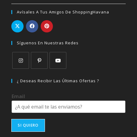
Avísales A Tus Amigos De ShoppingHavana
Síguenos En Nuestras Redes
Se
Se
Se
abre
abre
abre
¿ Deseas Recibir Las Últimas Ofertas ?
en
en
en
una
una
una
Email
nueva
nueva
nueva
pestaña
pestaña
pestaña
SI QUIERO