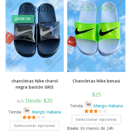
¡OFERTA!
chancletas Nike charol
Chancletas Nike benasi
negra bastón GRIS
$
25
Desde:
$
20
$
25
Tienda:
Mango Habana
Tienda:
Mango Habana
Este
2.71
Seleccionar opciones
prod
Este
2.71
tiene
de 5
Seleccionar opciones
producto
Envío:
En menos de 24h
múlti
tiene
de 5