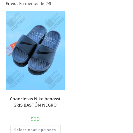
varia
Envío:
En menos de 24h
múltiples
Las
variantes.
opci
Las
se
opciones
pued
se
elegi
pueden
en
elegir
la
en
pági
la
de
página
prod
de
producto
Chancletas Nike benassi
GRIS BASTÓN NEGRO
$
20
Este
Seleccionar opciones
producto