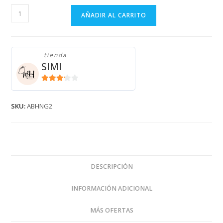
HILO
AÑADIR AL CARRITO
ROSE
GIRL
NEGRO
tienda
ABHNG2
SIMI
cantidad
3.11
de
5
SKU:
ABHNG2
DESCRIPCIÓN
INFORMACIÓN ADICIONAL
MÁS OFERTAS