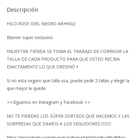
Descripción
HILO ROSE GIRL NEGRO ABHNG2
Blumer super exclusivo
‼️NUESTRA TIENDA SE TOMA EL TRABAJO DE CORREGIR LA
TALLA DE CADA PRODUCTO PARA QUE USTED RECIBA
EXACTAMENTE LO QUE ORDENÓ ‼️
Si no esta seguro que talla usa, puede pedir 2 tallas y elegir la
que mejor le quede.
⭐⭐Síguenos en Instagram y Facebook ⭐⭐
NO TE PIERDAS LOS SÚPER SORTEOS QUE HACEMOS Y LAS
SORPRESAS QUE DAMOS A LOS SEGUIDORES.👇🏻👇🏻
https://instagram.com/mango.habana?igshid=p9ux9by8i8ox