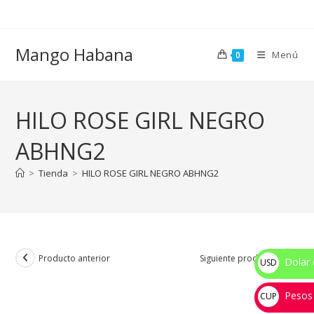
Ir
al
contenido
Mango Habana
Menú
0
HILO ROSE GIRL NEGRO
ABHNG2
>
Tienda
>
HILO ROSE GIRL NEGRO ABHNG2
Producto anterior
Siguiente producto
Dolar 
USD
$
Pesos
CUP