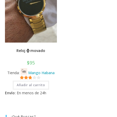
prod
de
producto
Reloj ⌚ movado
$
95
Tienda:
Mango Habana
2.71
Añadir al carrito
de 5
Envío:
En menos de 24h
¿Qué Buscas?