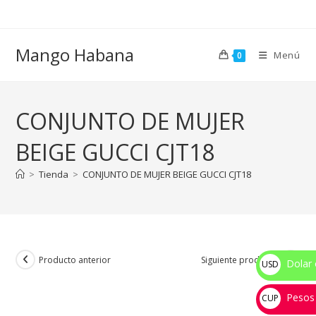
Ir
al
contenido
Mango Habana
Menú
0
CONJUNTO DE MUJER
BEIGE GUCCI CJT18
>
Tienda
>
CONJUNTO DE MUJER BEIGE GUCCI CJT18
Producto anterior
Siguiente producto
Dolar 
USD
$
Pesos
CUP