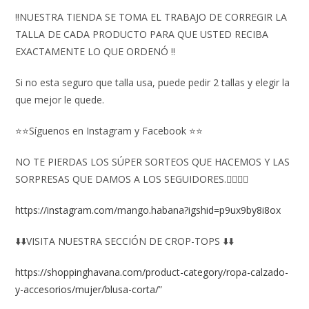
‼️NUESTRA TIENDA SE TOMA EL TRABAJO DE CORREGIR LA
TALLA DE CADA PRODUCTO PARA QUE USTED RECIBA
EXACTAMENTE LO QUE ORDENÓ ‼️
Si no esta seguro que talla usa, puede pedir 2 tallas y elegir la
que mejor le quede.
⭐⭐Síguenos en Instagram y Facebook ⭐⭐
NO TE PIERDAS LOS SÚPER SORTEOS QUE HACEMOS Y LAS
SORPRESAS QUE DAMOS A LOS SEGUIDORES.👇🏻👇🏻
https://instagram.com/mango.habana?igshid=p9ux9by8i8ox
⬇️⬇️VISITA NUESTRA SECCIÓN DE CROP-TOPS ⬇️⬇️
https://shoppinghavana.com/product-category/ropa-calzado-
y-accesorios/mujer/blusa-corta/
”