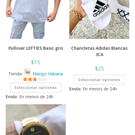
Pullover LEFTIES Basic gris
Chancletas Adidas Blancas
3CA
$
15
$
25
Tienda:
Mango Habana
Este
Seleccionar opciones
prod
Este
tiene
2.71
Seleccionar opciones
producto
Envío:
En menos de 24h
múlti
tiene
de 5
varia
Envío:
En menos de 24h
múltiples
Las
variantes.
opci
Las
se
opciones
pued
se
elegi
pueden
en
elegir
la
en
pági
la
de
página