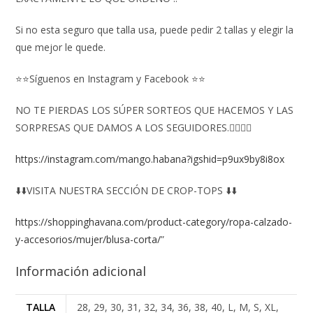
Si no esta seguro que talla usa, puede pedir 2 tallas y elegir la
que mejor le quede.
⭐⭐Síguenos en Instagram y Facebook ⭐⭐
NO TE PIERDAS LOS SÚPER SORTEOS QUE HACEMOS Y LAS
SORPRESAS QUE DAMOS A LOS SEGUIDORES.👇🏻👇🏻
https://instagram.com/mango.habana?igshid=p9ux9by8i8ox
⬇️⬇️VISITA NUESTRA SECCIÓN DE CROP-TOPS ⬇️⬇️
https://shoppinghavana.com/product-category/ropa-calzado-
y-accesorios/mujer/blusa-corta/
”
Información adicional
TALLA
28, 29, 30, 31, 32, 34, 36, 38, 40, L, M, S, XL,