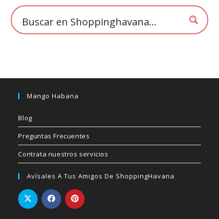
la
página
de
producto
Mango Habana
Blog
Preguntas Frecuentes
Contrata nuestros servicios
Avísales A Tus Amigos De ShoppingHavana