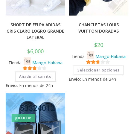
SHORT DE FELPA ADIDAS
CHANCLETAS LOUIS
GRIS CLARO LOGRO GRANDE
VUITTON DORADAS
LATERAL
$
20
$
6,000
Tienda:
Mango Habana
Tienda:
Mango Habana
Este
2.71
Seleccionar opciones
prod
2.71
tiene
de 5
Añadir al carrito
Envío:
En menos de 24h
múlti
de 5
varia
Envío:
En menos de 24h
Las
opci
se
pued
elegi
en
la
pági
¡OFERTA!
de
prod