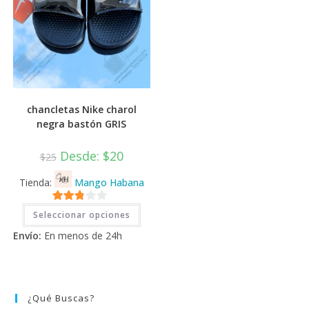
chancletas Nike charol
negra bastón GRIS
Desde:
$
20
$
25
Tienda:
Mango Habana
Este
2.71
Seleccionar opciones
producto
tiene
de 5
Envío:
En menos de 24h
múltiples
variantes.
Las
opciones
se
pueden
elegir
¿Qué Buscas?
en