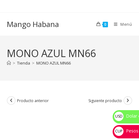
Ir
al
contenido
Mango Habana
Menú
0
MONO AZUL MN66
>
Tienda
>
MONO AZUL MN66
Producto anterior
Siguiente producto
Dolar 
USD
$
Pesos
CUP