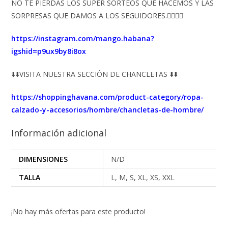
NO TE PIERDAS LOS SÚPER SORTEOS QUE HACEMOS Y LAS
SORPRESAS QUE DAMOS A LOS SEGUIDORES.👇🏻👇🏻
https://instagram.com/mango.habana?
igshid=p9ux9by8i8ox
⬇️⬇️VISITA NUESTRA SECCIÓN DE CHANCLETAS ⬇️⬇️
https://shoppinghavana.com/product-category/ropa-
calzado-y-accesorios/hombre/chancletas-de-hombre/
Información adicional
DIMENSIONES
N/D
TALLA
L, M, S, XL, XS, XXL
¡No hay más ofertas para este producto!