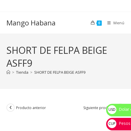
Ir
al
contenido
Mango Habana
Menú
0
SHORT DE FELPA BEIGE
ASFF9
>
Tienda
>
SHORT DE FELPA BEIGE ASFF9
Producto anterior
Siguiente producto
Dolar 
USD
$
Pesos
CUP