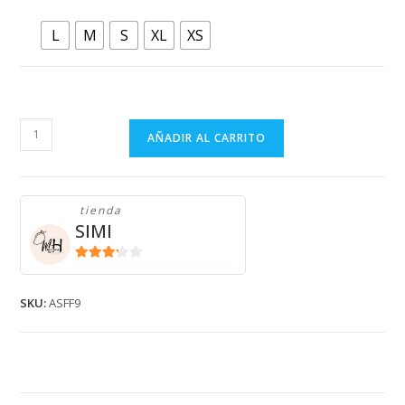
L
M
S
XL
XS
SHORT
AÑADIR AL CARRITO
DE
FELPA
BEIGE
tienda
ASFF9
SIMI
cantidad
3.11
de
5
SKU:
ASFF9