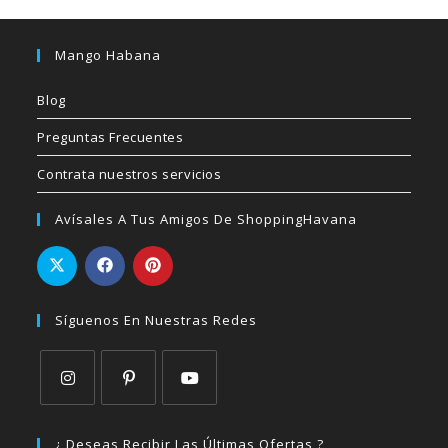
Mango Habana
Blog
Preguntas Frecuentes
Contrata nuestros servicios
Avísales A Tus Amigos De ShoppingHavana
Síguenos En Nuestras Redes
Se
Se
Se
abre
abre
abre
¿ Deseas Recibir Las Últimas Ofertas ?