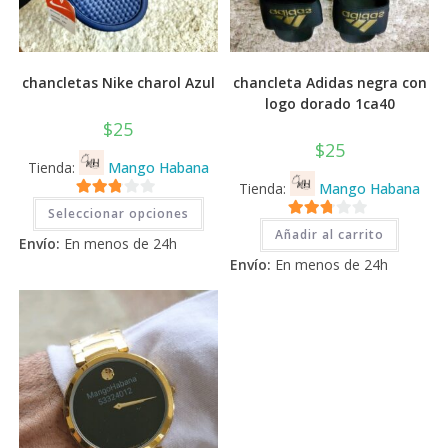
chancletas Nike charol Azul
chancleta Adidas negra con
logo dorado 1ca40
$
25
$
25
Tienda:
Mango Habana
Tienda:
Mango Habana
Este
2.71
Seleccionar opciones
producto
2.71
tiene
de 5
Añadir al carrito
Envío:
En menos de 24h
múltiples
de 5
variantes.
Envío:
En menos de 24h
Las
opciones
se
pueden
elegir
en
la
página
de
producto