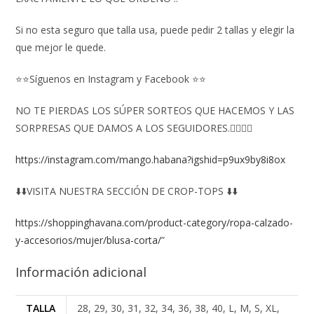
Si no esta seguro que talla usa, puede pedir 2 tallas y elegir la
que mejor le quede.
⭐⭐Síguenos en Instagram y Facebook ⭐⭐
NO TE PIERDAS LOS SÚPER SORTEOS QUE HACEMOS Y LAS
SORPRESAS QUE DAMOS A LOS SEGUIDORES.👇🏻👇🏻
https://instagram.com/mango.habana?igshid=p9ux9by8i8ox
⬇️⬇️VISITA NUESTRA SECCIÓN DE CROP-TOPS ⬇️⬇️
https://shoppinghavana.com/product-category/ropa-calzado-
y-accesorios/mujer/blusa-corta/
”
Información adicional
TALLA
28, 29, 30, 31, 32, 34, 36, 38, 40, L, M, S, XL,