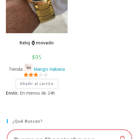
Reloj ⌚ movado
$
95
Tienda:
Mango Habana
2.71
Añadir al carrito
de 5
Envío:
En menos de 24h
¿Qué Buscas?