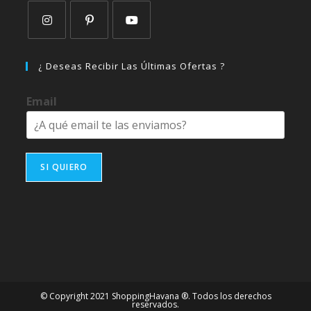
Se
Se
Se
abre
abre
abre
¿ Deseas Recibir Las Últimas Ofertas ?
en
en
en
una
una
una
Email
nueva
nueva
nueva
pestaña
pestaña
pestaña
SI QUIERO
© Copyright 2021 ShoppingHavana ®. Todos los derechos
reservados.