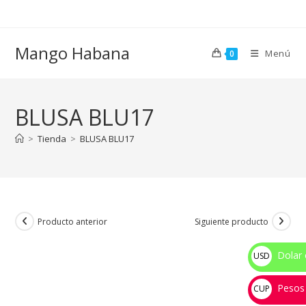
Ir
al
contenido
Mango Habana
Menú
0
BLUSA BLU17
>
Tienda
>
BLUSA BLU17
Producto anterior
Siguiente producto
Dolar 
USD
$
Pesos
CUP