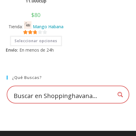
11.000cup
$
80
Tienda:
Mango Habana
Este
2.71
Seleccionar opciones
producto
tiene
de 5
Envío:
En menos de 24h
múltiples
variantes.
Las
opciones
se
pueden
elegir
¿Qué Buscas?
en
la
página
de
producto