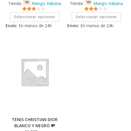
Tienda:
Mango Habana
Tienda:
Mango Habana
Este
Este
2.71
2.71
Seleccionar opciones
Seleccionar opciones
producto
prod
tiene
tiene
de 5
de 5
Envío:
En menos de 24h
Envío:
En menos de 24h
múltiples
múlti
variantes.
varia
Las
Las
opciones
opci
se
se
pueden
pued
elegir
elegi
en
en
la
la
página
pági
de
de
producto
prod
TENIS CHRISTIAN DIOR
BLANCO Y NEGRO 💸