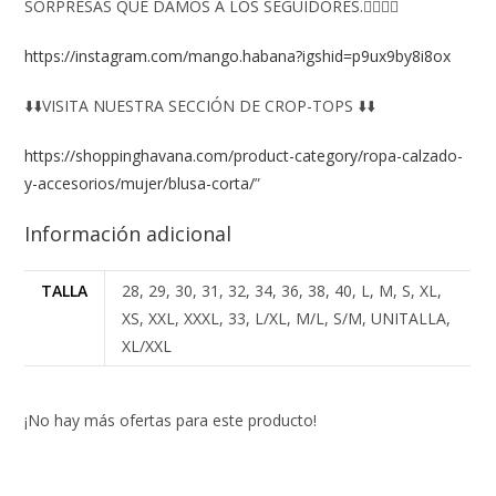
SORPRESAS QUE DAMOS A LOS SEGUIDORES.👇🏻👇🏻
https://instagram.com/mango.habana?igshid=p9ux9by8i8ox
⬇️⬇️VISITA NUESTRA SECCIÓN DE CROP-TOPS ⬇️⬇️
https://shoppinghavana.com/product-category/ropa-calzado-
y-accesorios/mujer/blusa-corta/
”
Información adicional
TALLA
28, 29, 30, 31, 32, 34, 36, 38, 40, L, M, S, XL,
XS, XXL, XXXL, 33, L/XL, M/L, S/M, UNITALLA,
XL/XXL
¡No hay más ofertas para este producto!