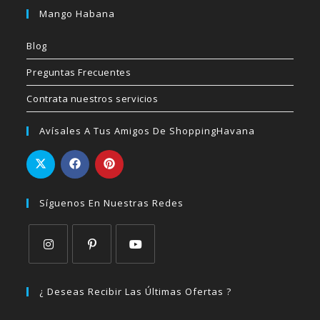
Mango Habana
Blog
Preguntas Frecuentes
Contrata nuestros servicios
Avísales A Tus Amigos De ShoppingHavana
Síguenos En Nuestras Redes
Se
Se
Se
abre
abre
abre
¿ Deseas Recibir Las Últimas Ofertas ?
en
en
en