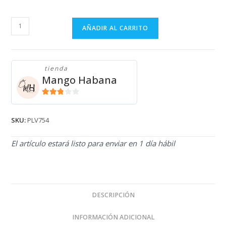
PULLOVER
AÑADIR AL CARRITO
DE
MUJER
PLV754
tienda
cantidad
Mango Habana
2.71
de 5
SKU:
PLV754
El artículo estará listo para enviar en 1 día hábil
DESCRIPCIÓN
INFORMACIÓN ADICIONAL