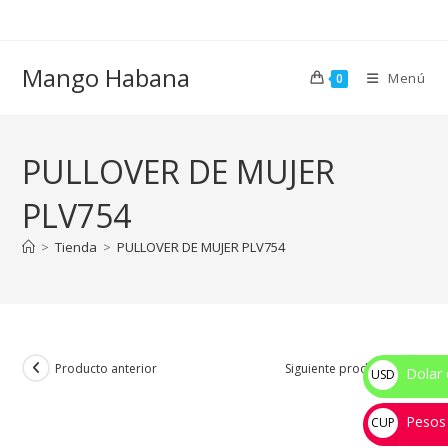
Ir
al
contenido
Mango Habana
Menú
0
PULLOVER DE MUJER
PLV754
>
Tienda
>
PULLOVER DE MUJER PLV754
Producto anterior
Siguiente producto
Dolar 
USD
$
Pesos
CUP