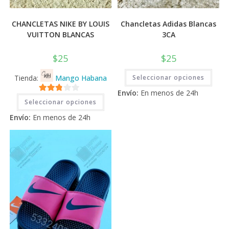
CHANCLETAS NIKE BY LOUIS
Chancletas Adidas Blancas
VUITTON BLANCAS
3CA
$
25
$
25
Este
Tienda:
Mango Habana
Seleccionar opciones
prod
tiene
Envío:
En menos de 24h
múlti
Este
2.71
varia
Seleccionar opciones
producto
Las
tiene
de 5
opci
Envío:
En menos de 24h
múltiples
se
variantes.
pued
Las
elegi
opciones
en
se
la
pueden
pági
elegir
de
en
prod
la
página
de
producto