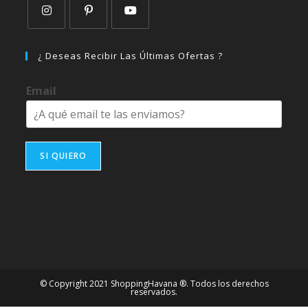
Se
Se
Se
abre
abre
abre
¿ Deseas Recibir Las Últimas Ofertas ?
en
en
en
una
una
una
Email
nueva
nueva
nueva
pestaña
pestaña
pestaña
SI QUIERO
© Copyright 2021 ShoppingHavana ®. Todos los derechos
reservados.