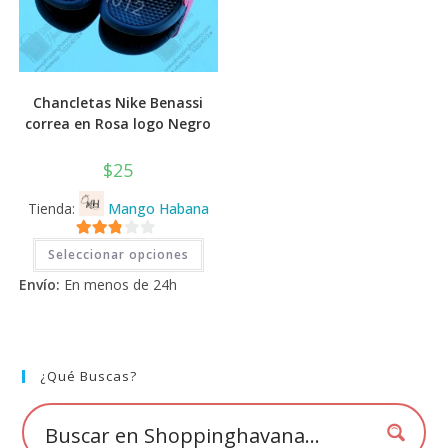
Chancletas Nike Benassi
correa en Rosa logo Negro
$
25
Tienda:
Mango Habana
Este
2.71
Seleccionar opciones
producto
tiene
de 5
Envío:
En menos de 24h
múltiples
variantes.
Las
opciones
se
pueden
elegir
¿Qué Buscas?
en
la
página
de
producto