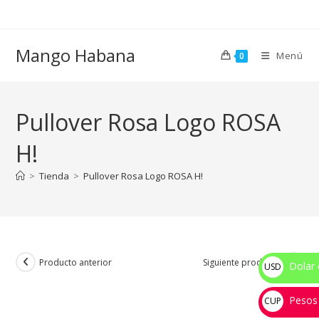
Ir
al
contenido
Mango Habana
Menú
0
Pullover Rosa Logo ROSA
H!
>
Tienda
>
Pullover Rosa Logo ROSA H!
Producto anterior
Siguiente producto
Dolar 
USD
$
Pesos
CUP