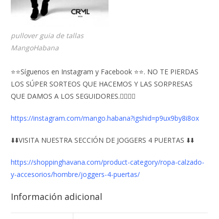
pullover guia de tallas
MangoHabana
⭐⭐Síguenos en Instagram y Facebook ⭐⭐. NO TE PIERDAS
LOS SÚPER SORTEOS QUE HACEMOS Y LAS SORPRESAS
QUE DAMOS A LOS SEGUIDORES.👇🏻👇🏻
https://instagram.com/mango.habana?igshid=p9ux9by8i8ox
⬇️⬇️VISITA NUESTRA SECCIÓN DE JOGGERS 4 PUERTAS ⬇️⬇️
https://shoppinghavana.com/product-category/ropa-calzado-
y-accesorios/hombre/joggers-4-puertas/
Información adicional